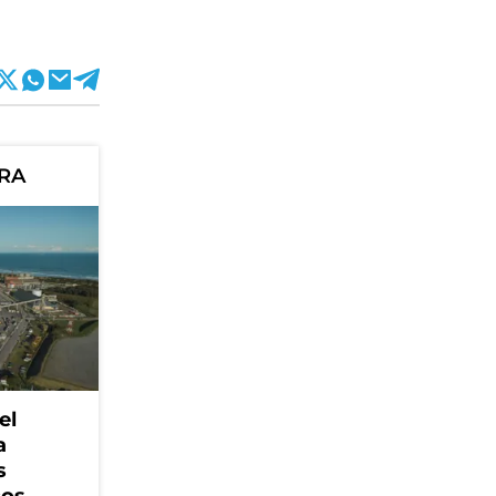
ORA
el
a
s