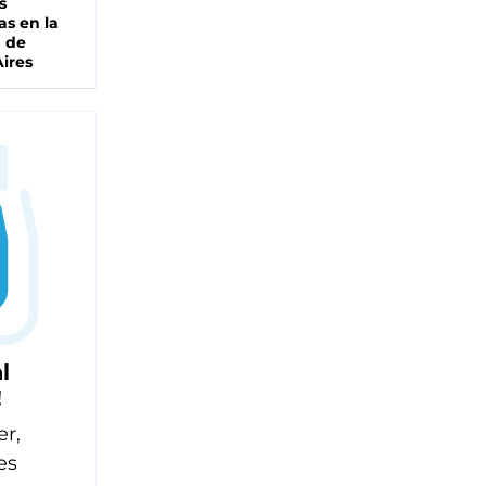
s
as en la
a de
ires
l
!
er,
es