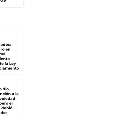
cos
dades:
ro en
del
iento
de la Ley
ciamiento
o dio
nción a la
ropiedad
pero el
 debió
 dos