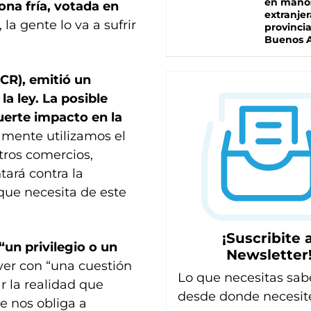
en mano
na fría, votada en
extranjer
la gente lo va a sufrir
provinci
Buenos A
UCR), emitió un
a ley. La posible
uerte impacto en la
amente utilizamos el
tros comercios,
tará contra la
ue necesita de este
¡Suscribite a
“un privilegio o un
Newsletter
 ver con “una cuestión
Lo que necesitas sab
r la realidad que
desde donde necesit
e nos obliga a