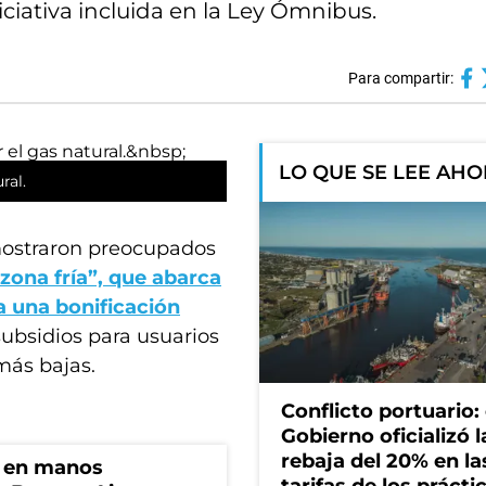
iciativa incluida en la Ley Ómnibus.
Para compartir:
LO QUE SE LEE AH
ural.
 mostraron preocupados
“zona fría”, que abarca
 una bonificación
subsidios para usuarios
más bajas.
Conflicto portuario: 
Gobierno oficializó l
rebaja del 20% en la
n en manos