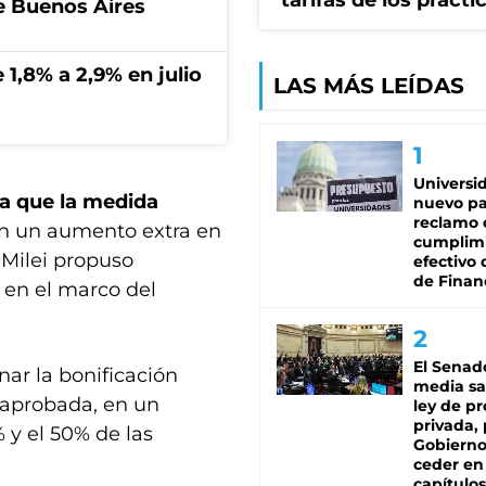
tarifas de los prácti
de Buenos Aires
 1,8% a 2,9% en julio
LAS MÁS LEÍDAS
Universi
ma que la medida
nuevo pa
reclamo 
án un aumento extra en
cumplim
 Milei propuso
efectivo 
de Finan
 en el marco del
El Senad
inar la bonificación
media sa
r aprobada, en un
ley de p
privada, 
 y el 50% de las
Gobierno
ceder en
capítulos