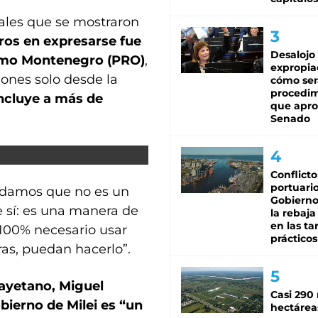
nales que se mostraron
ros en expresarse fue
Desalojo
ermo Montenegro (PRO)
,
expropia
ones solo desde la
cómo ser
procedi
incluye a más de
que apro
Senado
Conflicto
portuario
ndamos que no es un
Gobierno 
e sí: es una manera de
la rebaja
en las tar
 100% necesario usar
prácticos
as, puedan hacerlo”.
Cayetano, Miguel
Casi 290 
bierno de Milei es “un
hectárea