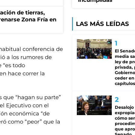
incumplidas"
zación de tierras,
renarse Zona Fría en
LAS MÁS LEÍDAS
habitual conferencia de
El Senad
media sa
ió a los rumores de
ley de p
e “es todo
privada, 
Gobierno
en hace correr la
ceder en
capítulos
res que “hagan su parte”
el Ejecutivo con el
Desalojo
expropia
ción económica “de
cómo ser
deró como “peor” que la
procedi
que apro
Senado