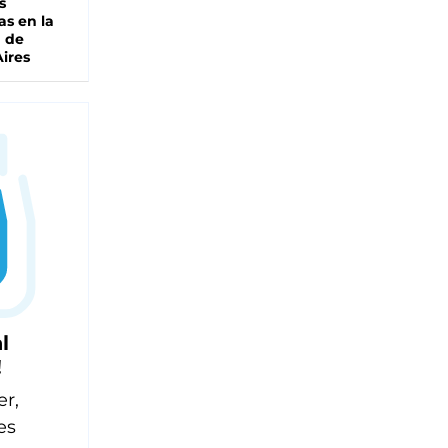
s
as en la
a de
ires
l
!
er,
es