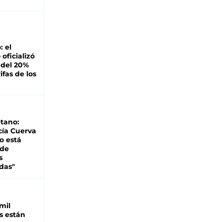
: el
oficializó
 del 20%
ifas de los
tano:
cía Cuerva
o está
 de
s
das"
mil
s están