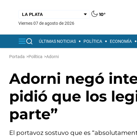
10°
viernes 07 de agosto de 2026
ÚLTIMAS NOTICIAS
POLÍTICA
ECONOMÍA
Portada
>
Política
>
Adorni
Adorni negó inte
pidió que los le
parte”
El portavoz sostuvo que es “absolutamente