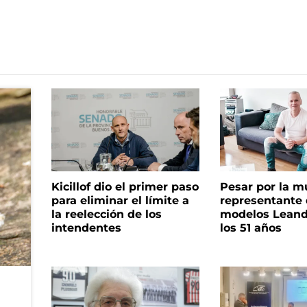
Kicillof dio el primer paso
Pesar por la m
para eliminar el límite a
representante
la reelección de los
modelos Leand
intendentes
los 51 años