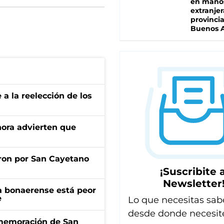
en mano
extranjer
provinci
Buenos A
e a la reelección de los
ahora advierten que
ron por San Cayetano
¡Suscribite a
Newsletter
a bonaerense está peor
e
Lo que necesitas sab
desde donde necesit
onmemoración de San