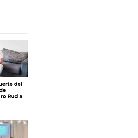
uerte del
 de
ro Rud a