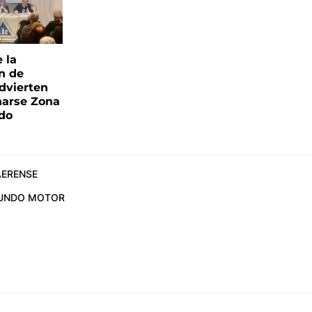
e la
ón de
advierten
narse Zona
ado
ERENSE
UNDO MOTOR