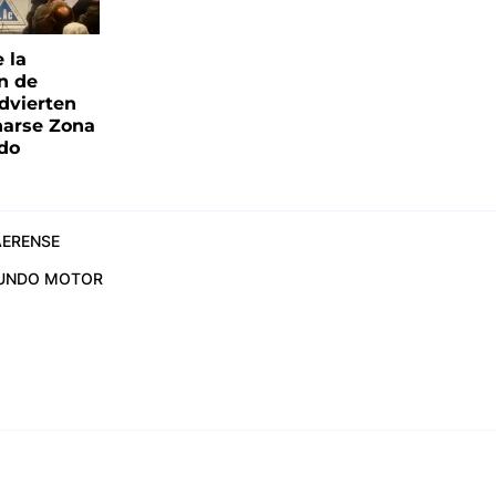
e la
ón de
advierten
narse Zona
ado
ERENSE
UNDO MOTOR