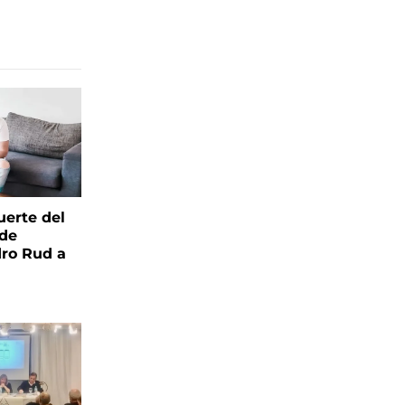
uerte del
 de
ro Rud a