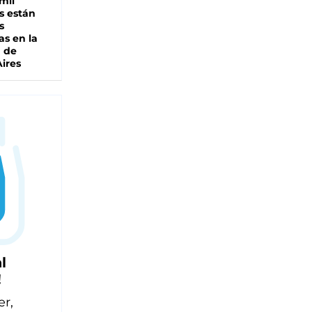
mil
s están
s
as en la
a de
ires
l
!
er,