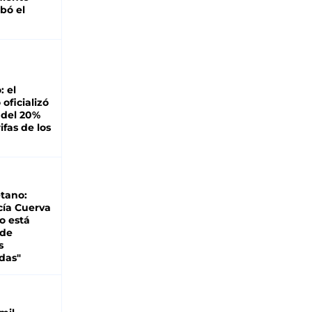
bó el
: el
oficializó
 del 20%
ifas de los
tano:
cía Cuerva
o está
 de
s
das"