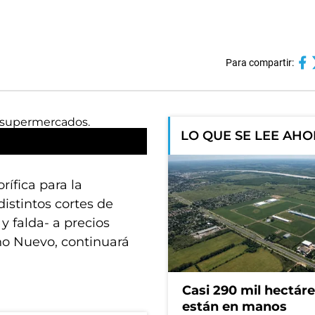
Para compartir:
LO QUE SE LEE AH
rífica para la
stintos cortes de
y falda- a precios
ño Nuevo, continuará
Casi 290 mil hectár
están en manos