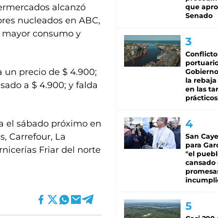
permercados alcanzó
que apro
Senado
dores nucleados en ABC,
de mayor consumo y
Conflicto
portuario
a un precio de $ 4.900;
Gobierno 
la rebaja
sado a $ 4.900; y falda
en las tar
prácticos
a el sábado próximo en
, Carrefour, La
San Caye
para Gar
icerías Friar del norte
"el puebl
cansado
promesa
incumpli