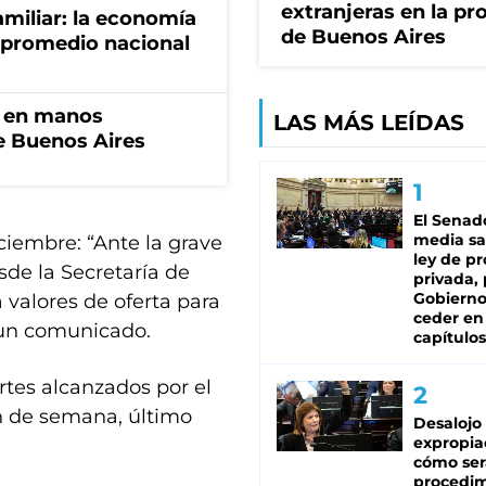
extranjeras en la pr
miliar: la economía
de Buenos Aires
 promedio nacional
n en manos
LAS MÁS LEÍDAS
de Buenos Aires
El Senad
media sa
iciembre: “Ante la grave
ley de p
sde la Secretaría de
privada, 
Gobierno
valores de oferta para
ceder en
n un comunicado.
capítulos
rtes alcanzados por el
in de semana, último
Desalojo
expropia
cómo ser
procedi