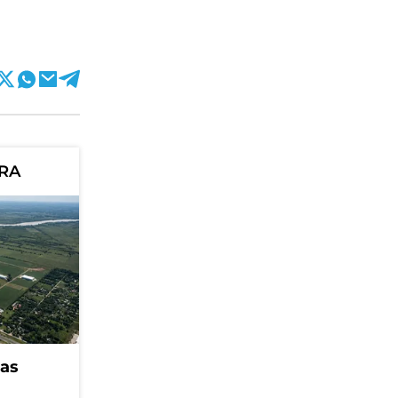
ORA
eas