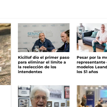
Kicillof dio el primer paso
Pesar por la m
para eliminar el límite a
representante
la reelección de los
modelos Leand
intendentes
los 51 años