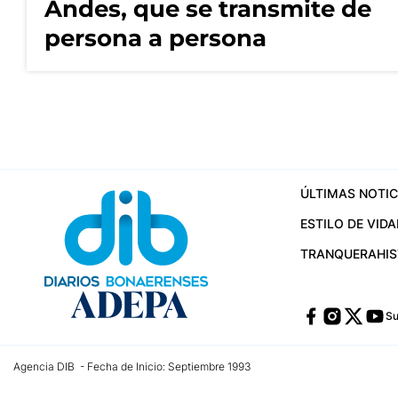
Andes, que se transmite de
persona a persona
ÚLTIMAS NOTIC
ESTILO DE VIDA
TRANQUERA
HI
Su
Agencia DIB - Fecha de Inicio: Septiembre 1993
Contactos:
publicidad@dib.com.ar
/
vpignaton@dib.com.ar
/
avisosdib@gmail
Dirección de las oficinas: Calle 48 Nº 726 Piso 4, La Plata; Provincia de Buen