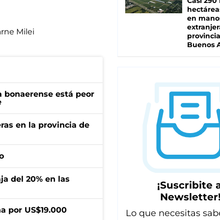
Casi 290 
hectárea
en mano
extranjer
rne Milei
provinci
Buenos A
a bonaerense está peor
e
ras en la provincia de
o
aja del 20% en las
¡Suscribite a
Newsletter
a por US$19.000
Lo que necesitas sab