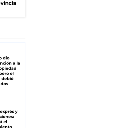
ovincia
o dio
nción a la
ropiedad
pero el
 debió
 dos
 exprés y
ciones:
á el
miento