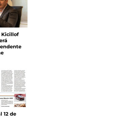
Kicillof
erá
tendente
ne
l 12 de
6