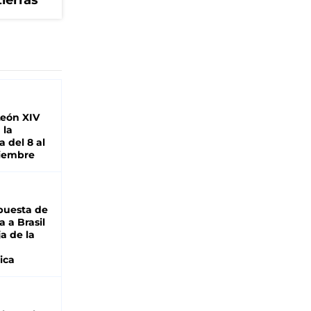
tierras
León XIV
 la
 del 8 al
viembre
puesta de
 a Brasil
ja de la
ica