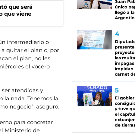
Juan Pabl
ntó que será
único pa
llegó a la
o que viene
Argentin
Diputado
ún intermediario o
presenta
a quitar el plan o, por
proyecto
las mult
acan el plan, no les
impagas
miércoles el vocero
impidan 
carnet d
 ser atendidas y
El gobie
en la nada. Tenemos la
consiguió
omo negocio”, aseguró.
y tuvo qu
el capítu
extranjer
ierno para concretar
de tierra
l Ministerio de