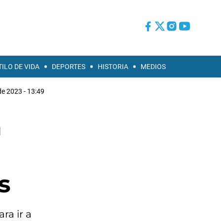
TILO DE VIDA
DEPORTES
HISTORIA
MEDIOS
de 2023 - 13:49
a
s
ra ir a