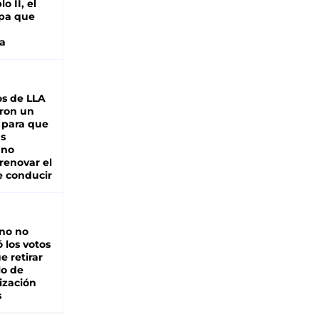
o II, el
pa que
a
s de LLA
ron un
 para que
as
 no
renovar el
e conducir
rno no
 los votos
e retirar
lo de
ización
s