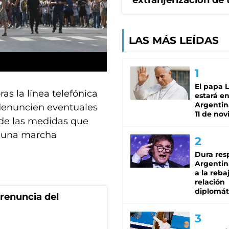
extranjerización de 
LAS MÁS LEÍDAS
El papa 
as la línea telefónica
estará en
Argentina
 denuncien eventuales
11 de no
 de las medidas que
a una marcha
Dura res
Argentina
a la reba
relación
diplomát
renuncia del