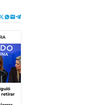
ORA
iguió
retirar