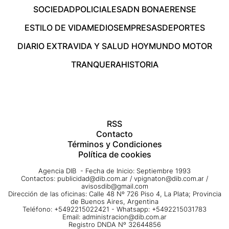
SOCIEDAD
POLICIALES
ADN BONAERENSE
ESTILO DE VIDA
MEDIOS
EMPRESAS
DEPORTES
DIARIO EXTRA
VIDA Y SALUD HOY
MUNDO MOTOR
TRANQUERA
HISTORIA
RSS
Contacto
Términos y Condiciones
Política de cookies
Agencia DIB - Fecha de Inicio: Septiembre 1993
Contactos:
publicidad@dib.com.ar
/
vpignaton@dib.com.ar
/
avisosdib@gmail.com
Dirección de las oficinas: Calle 48 Nº 726 Piso 4, La Plata; Provincia
de Buenos Aires, Argentina
Teléfono: +5492215022421 - Whatsapp: +5492215031783
Email:
administracion@dib.com.ar
Registro DNDA Nº 32644856