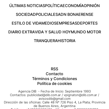
ÚLTIMAS NOTICIAS
POLÍTICA
ECONOMÍA
OPINIÓN
SOCIEDAD
POLICIALES
ADN BONAERENSE
ESTILO DE VIDA
MEDIOS
EMPRESAS
DEPORTES
DIARIO EXTRA
VIDA Y SALUD HOY
MUNDO MOTOR
TRANQUERA
HISTORIA
RSS
Contacto
Términos y Condiciones
Política de cookies
Agencia DIB - Fecha de Inicio: Septiembre 1993
Contactos:
publicidad@dib.com.ar
/
vpignaton@dib.com.ar
/
avisosdib@gmail.com
Dirección de las oficinas: Calle 48 Nº 726 Piso 4, La Plata; Provincia
de Buenos Aires, Argentina