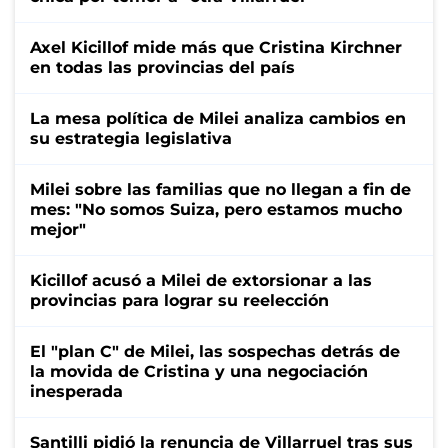
Axel Kicillof mide más que Cristina Kirchner
en todas las provincias del país
La mesa política de Milei analiza cambios en
su estrategia legislativa
Milei sobre las familias que no llegan a fin de
mes: "No somos Suiza, pero estamos mucho
mejor"
Kicillof acusó a Milei de extorsionar a las
provincias para lograr su reelección
El "plan C" de Milei, las sospechas detrás de
la movida de Cristina y una negociación
inesperada
Santilli pidió la renuncia de Villarruel tras sus