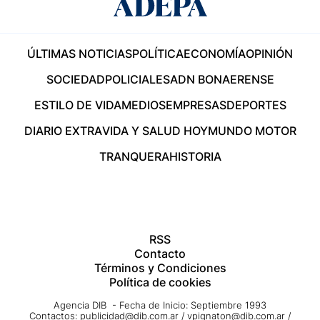
ÚLTIMAS NOTICIAS
POLÍTICA
ECONOMÍA
OPINIÓN
SOCIEDAD
POLICIALES
ADN BONAERENSE
ESTILO DE VIDA
MEDIOS
EMPRESAS
DEPORTES
DIARIO EXTRA
VIDA Y SALUD HOY
MUNDO MOTOR
TRANQUERA
HISTORIA
RSS
Contacto
Términos y Condiciones
Política de cookies
Agencia DIB - Fecha de Inicio: Septiembre 1993
Contactos:
publicidad@dib.com.ar
/
vpignaton@dib.com.ar
/