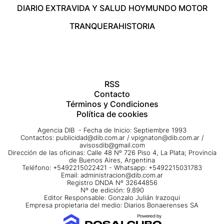
DIARIO EXTRA
VIDA Y SALUD HOY
MUNDO MOTOR
TRANQUERA
HISTORIA
RSS
Contacto
Términos y Condiciones
Política de cookies
Agencia DIB - Fecha de Inicio: Septiembre 1993
Contactos:
publicidad@dib.com.ar
/
vpignaton@dib.com.ar
/
avisosdib@gmail.com
Dirección de las oficinas: Calle 48 Nº 726 Piso 4, La Plata; Provincia
de Buenos Aires, Argentina
Teléfono: +5492215022421 - Whatsapp: +5492215031783
Email:
administracion@dib.com.ar
Registro DNDA Nº 32644856
Nº de edición: 9.890
Editor Responsable: Gonzalo Julián Irazoqui
Empresa propietaria del medio: Diarios Bonaerenses SA