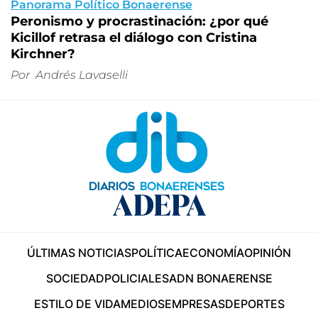
Panorama Político Bonaerense
Peronismo y procrastinación: ¿por qué
Kicillof retrasa el diálogo con Cristina
Kirchner?
Por
Andrés Lavaselli
ÚLTIMAS NOTICIAS
POLÍTICA
ECONOMÍA
OPINIÓN
SOCIEDAD
POLICIALES
ADN BONAERENSE
ESTILO DE VIDA
MEDIOS
EMPRESAS
DEPORTES