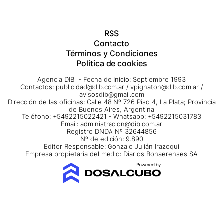
RSS
Contacto
Términos y Condiciones
Política de cookies
Agencia DIB - Fecha de Inicio: Septiembre 1993
Contactos:
publicidad@dib.com.ar
/
vpignaton@dib.com.ar
/
avisosdib@gmail.com
Dirección de las oficinas: Calle 48 Nº 726 Piso 4, La Plata; Provincia
de Buenos Aires, Argentina
Teléfono: +5492215022421 - Whatsapp: +5492215031783
Email:
administracion@dib.com.ar
Registro DNDA Nº 32644856
Nº de edición: 9.890
Editor Responsable: Gonzalo Julián Irazoqui
Empresa propietaria del medio: Diarios Bonaerenses SA