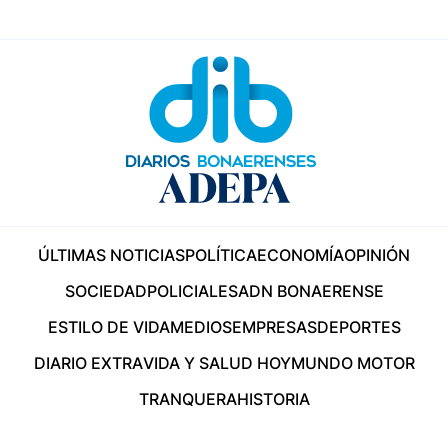
ÚLTIMAS NOTICIAS
POLÍTICA
ECONOMÍA
OPINIÓN
SOCIEDAD
POLICIALES
ADN BONAERENSE
ESTILO DE VIDA
MEDIOS
EMPRESAS
DEPORTES
DIARIO EXTRA
VIDA Y SALUD HOY
MUNDO MOTOR
TRANQUERA
HISTORIA