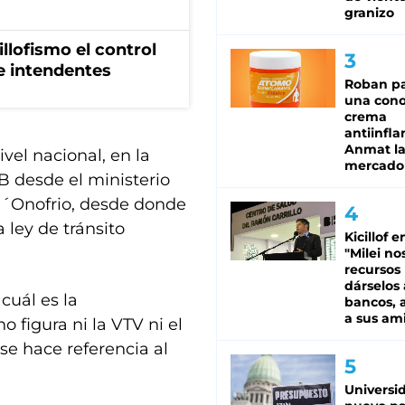
granizo
illofismo el control
de intendentes
Roban pa
una cono
crema
antiinfla
Anmat la 
vel nacional, en la
mercado
B desde el ministerio
D´Onofrio, desde donde
 ley de tránsito
Kicillof e
"Milei no
recursos
dárselos 
cuál es la
bancos, a
a sus am
o figura ni la VTV ni el
se hace referencia al
Universi