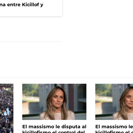
a entre Kicillof y
El massismo le disputa al
El massismo le
kicillofismo el control del
kicillofismo el 