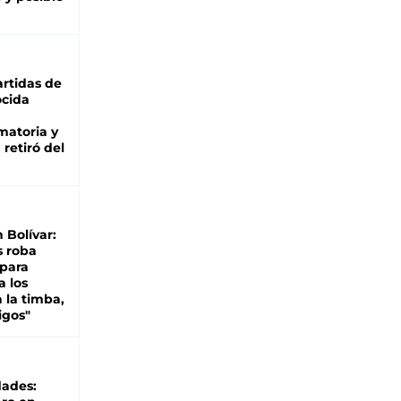
rtidas de
cida
matoria y
retiró del
n Bolívar:
s roba
 para
a los
 la timba,
igos"
dades: