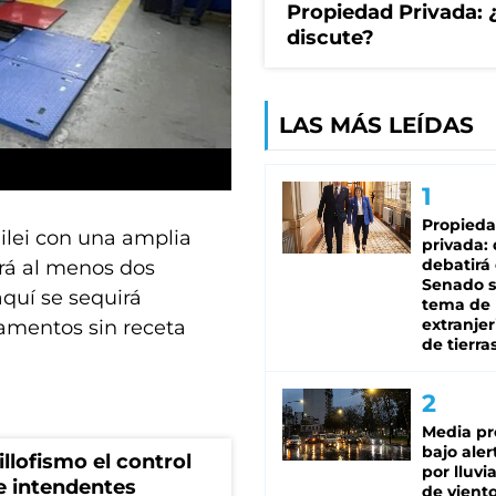
Propiedad Privada: 
discute?
LAS MÁS LEÍDAS
Propied
Milei con una amplia
privada:
debatirá 
rá al menos dos
Senado s
aquí se sequirá
tema de 
extranjer
amentos sin receta
de tierra
Media pr
bajo aler
illofismo el control
por lluvi
de intendentes
de viento