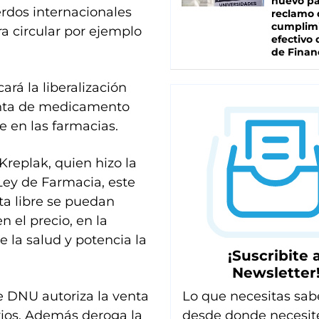
nuevo pa
rdos internacionales
reclamo 
cumplim
ra circular por ejemplo
efectivo 
de Finan
ará la liberalización
 venta de medicamento
e en las farmacias.
 Kreplak, quien hizo la
 Ley de Farmacia, este
a libre se puedan
 el precio, en la
e la salud y potencia la
¡Suscribite a
Newsletter
Lo que necesitas sab
te DNU autoriza la venta
desde donde necesit
orios. Además deroga la