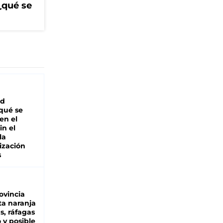
¿qué se
ad
 qué se
en el
in el
la
ización
s
ovincia
ta naranja
as, ráfagas
 y posible