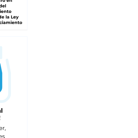
ro en
del
iento
de la Ley
ciamiento
l
!
er,
es