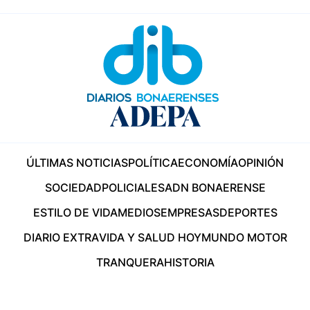
ÚLTIMAS NOTICIAS
POLÍTICA
ECONOMÍA
OPINIÓN
SOCIEDAD
POLICIALES
ADN BONAERENSE
ESTILO DE VIDA
MEDIOS
EMPRESAS
DEPORTES
DIARIO EXTRA
VIDA Y SALUD HOY
MUNDO MOTOR
TRANQUERA
HISTORIA