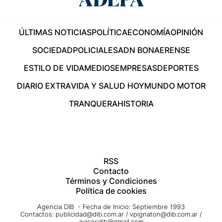
ÚLTIMAS NOTICIAS
POLÍTICA
ECONOMÍA
OPINIÓN
SOCIEDAD
POLICIALES
ADN BONAERENSE
ESTILO DE VIDA
MEDIOS
EMPRESAS
DEPORTES
DIARIO EXTRA
VIDA Y SALUD HOY
MUNDO MOTOR
TRANQUERA
HISTORIA
RSS
Contacto
Términos y Condiciones
Política de cookies
Agencia DIB - Fecha de Inicio: Septiembre 1993
Contactos:
publicidad@dib.com.ar
/
vpignaton@dib.com.ar
/
avisosdib@gmail.com