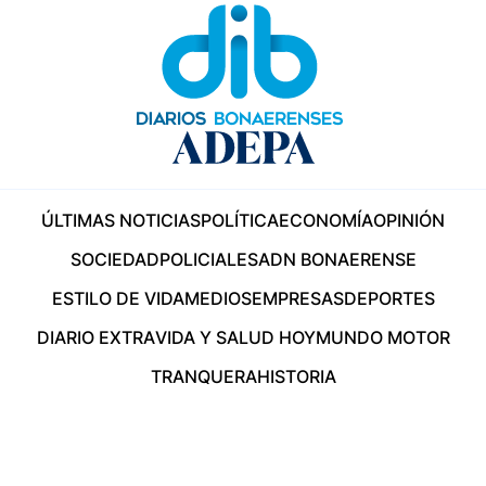
ÚLTIMAS NOTICIAS
POLÍTICA
ECONOMÍA
OPINIÓN
SOCIEDAD
POLICIALES
ADN BONAERENSE
ESTILO DE VIDA
MEDIOS
EMPRESAS
DEPORTES
DIARIO EXTRA
VIDA Y SALUD HOY
MUNDO MOTOR
TRANQUERA
HISTORIA