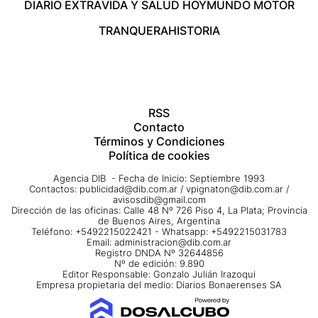
DIARIO EXTRA
VIDA Y SALUD HOY
MUNDO MOTOR
TRANQUERA
HISTORIA
RSS
Contacto
Términos y Condiciones
Política de cookies
Agencia DIB - Fecha de Inicio: Septiembre 1993
Contactos:
publicidad@dib.com.ar
/
vpignaton@dib.com.ar
/
avisosdib@gmail.com
Dirección de las oficinas: Calle 48 Nº 726 Piso 4, La Plata; Provincia
de Buenos Aires, Argentina
Teléfono: +5492215022421 - Whatsapp: +5492215031783
Email:
administracion@dib.com.ar
Registro DNDA Nº 32644856
Nº de edición: 9.890
Editor Responsable: Gonzalo Julián Irazoqui
Empresa propietaria del medio: Diarios Bonaerenses SA