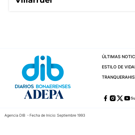
Villarruel
ÚLTIMAS NOTIC
ESTILO DE VIDA
TRANQUERA
HI
Su
Agencia DIB - Fecha de Inicio: Septiembre 1993
Contactos:
publicidad@dib.com.ar
/
vpignaton@dib.com.ar
/
avisosdib@gmail
Dirección de las oficinas: Calle 48 Nº 726 Piso 4, La Plata; Provincia de Buen
Teléfono: +5492215022421 - Whatsapp: +5492215031783