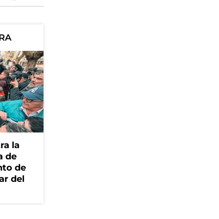
ORA
ra la
a de
nto de
ar del