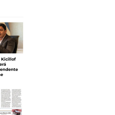
Kicillof
erá
tendente
ne