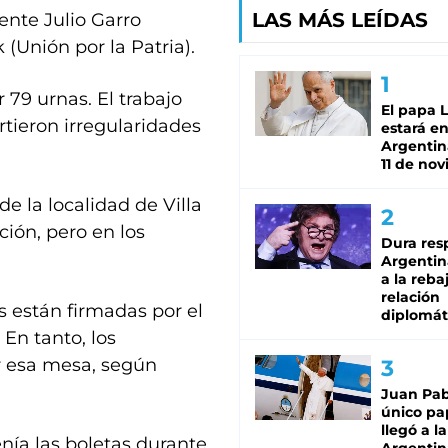
LAS MÁS LEÍDAS
ente Julio Garro
 (Unión por la Patria).
r 79 urnas. El trabajo
El papa 
tieron irregularidades
estará en
Argentina
11 de no
de la localidad de Villa
ción, pero en los
Dura res
Argentina
a la reba
relación
s están firmadas por el
diplomát
 En tanto, los
 esa mesa, según
Juan Pabl
único pa
llegó a la
nía las boletas durante