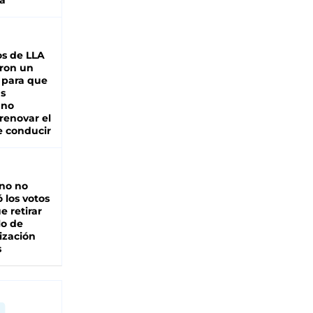
a
s de LLA
ron un
 para que
as
 no
renovar el
e conducir
rno no
 los votos
e retirar
lo de
ización
s