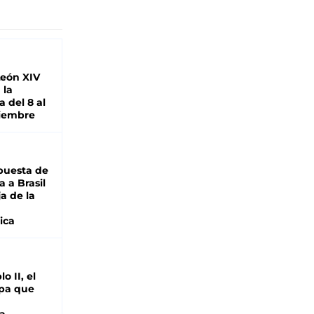
León XIV
 la
 del 8 al
viembre
puesta de
 a Brasil
ja de la
ica
o II, el
pa que