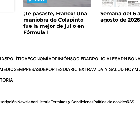
¡Te pasaste, Franco! Una
Semana del 6 a
maniobra de Colapinto
agosto de 202
fue la mejor de julio en
Fórmula 1
IAS
POLÍTICA
ECONOMÍA
OPINIÓN
SOCIEDAD
POLICIALES
ADN BONA
MEDIOS
EMPRESAS
DEPORTES
DIARIO EXTRA
VIDA Y SALUD HOY
M
STORIA
scripción Newsletter
Historia
Términos y Condiciones
Política de cookies
RSS
.com
os Aires, Argentina