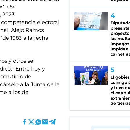
Argentin
OWGc6v
 2023
on competencia electoral
Diputado
presenta
onal, Alejo Ramos
proyecto
“de 1983 a la fecha
las mult
impagas
impidan 
carnet d
os y otros se
dicó. “Entre hoy y
scrutinio de
El gobie
consiguió
árselo a la Junta de la
y tuvo qu
me a los de
el capítu
extranjer
de tierra