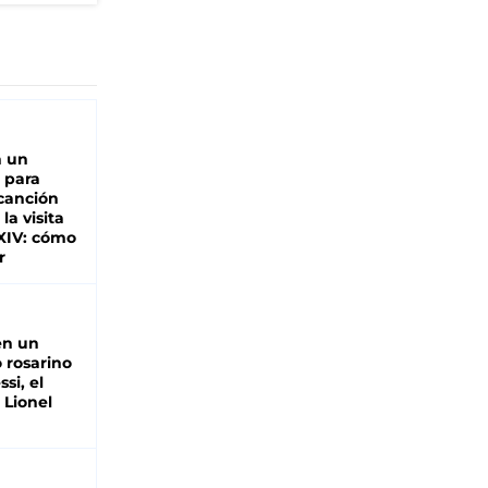
n un
 para
 canción
 la visita
XIV: cómo
r
en un
 rosarino
si, el
 Lionel