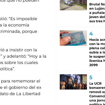
 los que no pueden
Brutal fe
en Luján
a puñala
joven de
stió: “Es imposible
sus tres 
ma la economía
criminada, porque
Hacía ac
con la m
plena cal
ó a insistir con la
subía a l
 y adelantó: “Hoy a la
le suspe
licenica 
s sobre los cuales
2099
lítica”.
ó para rememorar el
La UCR
 el gobierno del ex
bonaere
renovó s
dato de La Libertad
Convenc
una jorn
política 