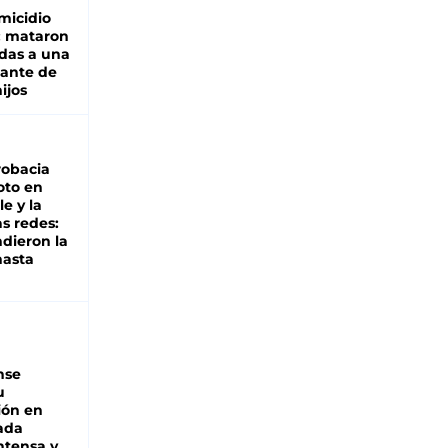
micidio
: mataron
das a una
lante de
hijos
robacia
oto en
le y la
as redes:
ndieron la
hasta
nse
u
ión en
ada
intensa y