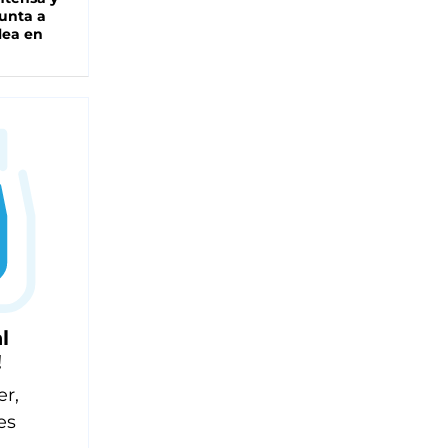
unta a
lea en
l
!
er,
es