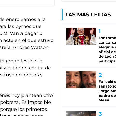
LAS MÁS LEÍDAS
 de enero vamos a la
para las pymes que
023. Van a pagar 0
Lanzaro
n acto en el que estuvo
concurso
arela, Andres Watson.
elegir la
oficial de
de León 
tria manifestó que
participa
l y están en contra de
estruye empresas y
Falleció 
sanatorio
Jorge Mes
enes hoy plantean otro
padre de
Messi
 pobreza. Es imposible
 porque los primeros