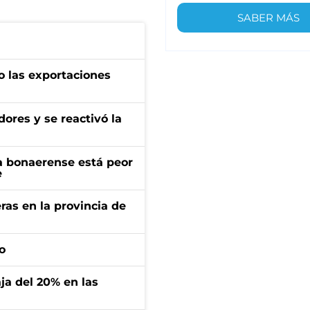
SABER MÁS
o las exportaciones
ores y se reactivó la
a bonaerense está peor
e
ras en la provincia de
o
aja del 20% en las