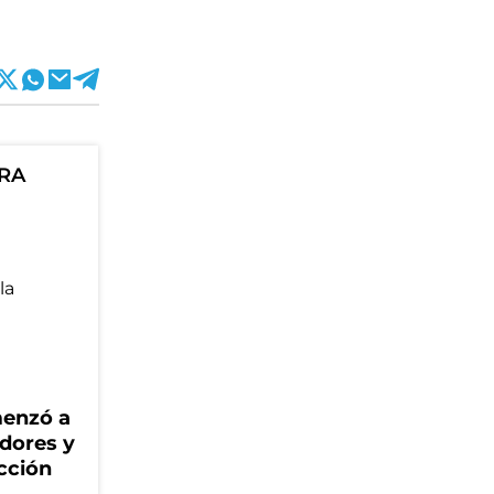
ORA
menzó a
adores y
cción