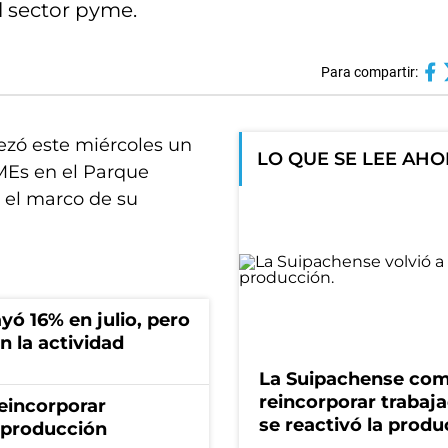
l sector pyme.
Para compartir:
ezó este miércoles un
LO QUE SE LEE AH
MEs en el Parque
n el marco de su
ó 16% en julio, pero
n la actividad
La Suipachense co
reincorporar trabaj
eincorporar
se reactivó la produ
a producción