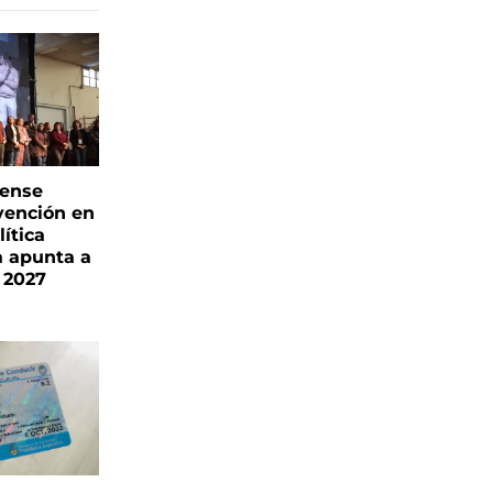
rense
vención en
ítica
a apunta a
 2027