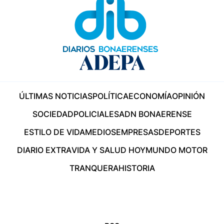
ÚLTIMAS NOTICIAS
POLÍTICA
ECONOMÍA
OPINIÓN
SOCIEDAD
POLICIALES
ADN BONAERENSE
ESTILO DE VIDA
MEDIOS
EMPRESAS
DEPORTES
DIARIO EXTRA
VIDA Y SALUD HOY
MUNDO MOTOR
TRANQUERA
HISTORIA