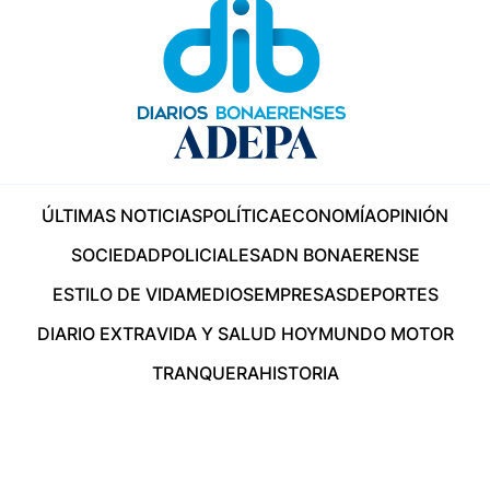
ÚLTIMAS NOTICIAS
POLÍTICA
ECONOMÍA
OPINIÓN
SOCIEDAD
POLICIALES
ADN BONAERENSE
ESTILO DE VIDA
MEDIOS
EMPRESAS
DEPORTES
DIARIO EXTRA
VIDA Y SALUD HOY
MUNDO MOTOR
TRANQUERA
HISTORIA