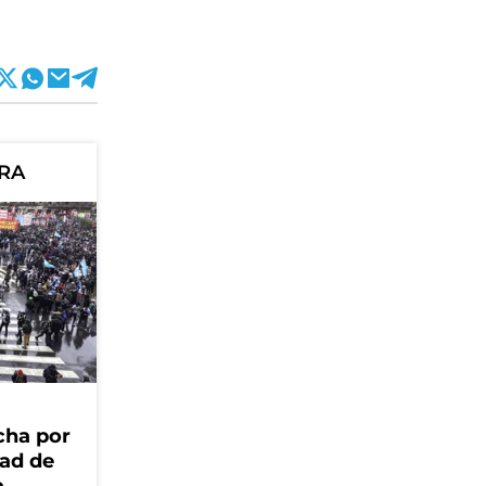
ORA
cha por
dad de