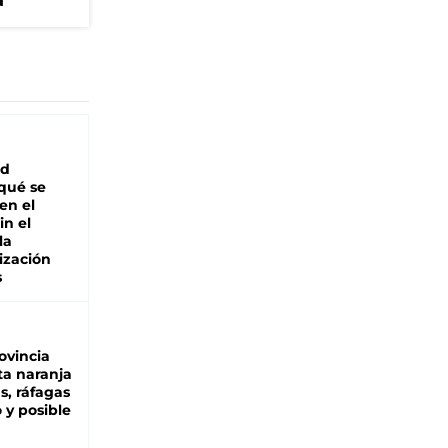
a
ad
 qué se
en el
in el
la
ización
s
ovincia
ta naranja
as, ráfagas
 y posible