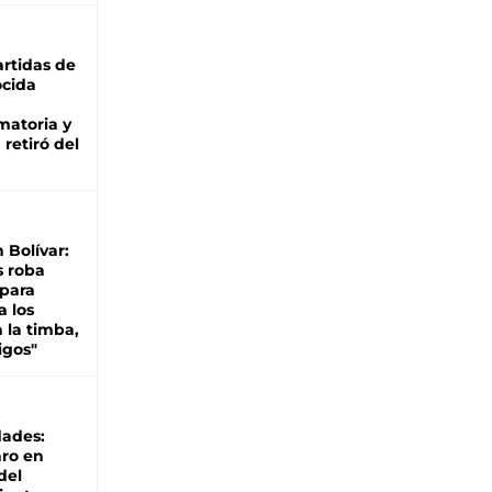
rtidas de
cida
matoria y
retiró del
n Bolívar:
s roba
 para
a los
 la timba,
igos"
dades:
ro en
del