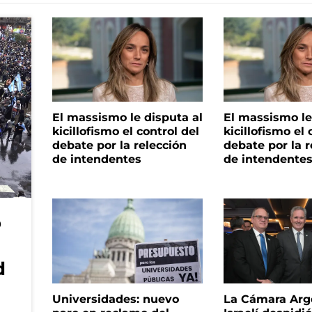
El massismo le disputa al
El massismo le
kicillofismo el control del
kicillofismo el 
debate por la relección
debate por la r
de intendentes
de intendente
o
d
Universidades: nuevo
La Cámara Arg