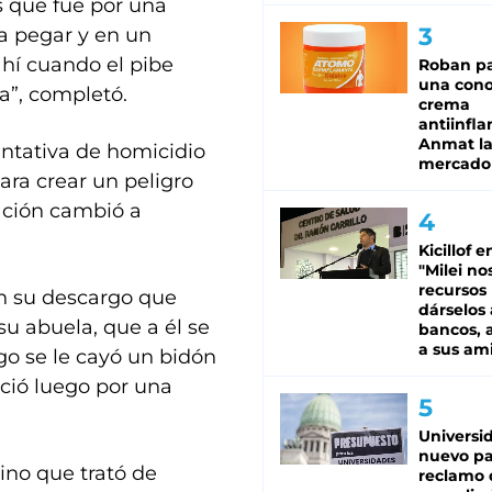
s que fue por una
a pegar y en un
 ahí cuando el pibe
Roban pa
una cono
da”, completó.
crema
antiinfla
Anmat la 
entativa de homicidio
mercado
ra crear un peligro
ación cambió a
Kicillof e
"Milei no
recursos
n su descargo que
dárselos 
su abuela, que a él se
bancos, a
a sus am
go se le cayó un bidón
ició luego por una
Universi
nuevo pa
ino que trató de
reclamo 