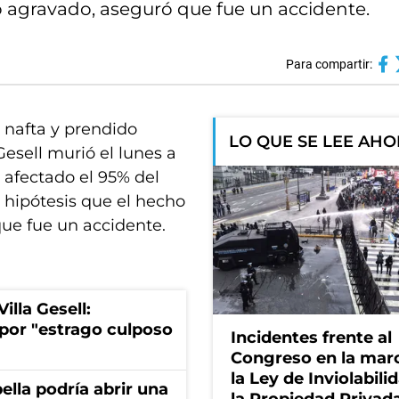
io agravado, aseguró que fue un accidente.
Para compartir:
 nafta y prendido
LO QUE SE LEE AH
esell murió el lunes a
 afectado el 95% del
l hipótesis que el hecho
que fue un accidente.
lla Gesell:
por "estrago culposo
Incidentes frente al
Congreso en la mar
la Ley de Inviolabili
bella podría abrir una