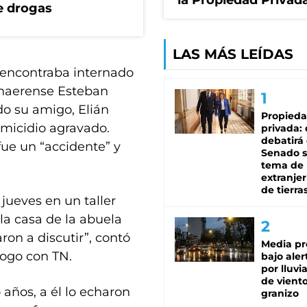
la Propiedad Privad
e drogas
LAS MÁS LEÍDAS
e encontraba internado
bonaerense Esteban
do su amigo, Elián
Propied
omicidio agravado.
privada:
debatirá 
fue un “accidente” y
Senado s
tema de 
extranjer
de tierra
 jueves en un taller
la casa de la abuela
ron a discutir”, contó
Media pr
logo con TN.
bajo aler
por lluvi
de viento
años, a él lo echaron
granizo