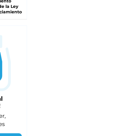
iento
de la Ley
ciamiento
l
!
er,
es