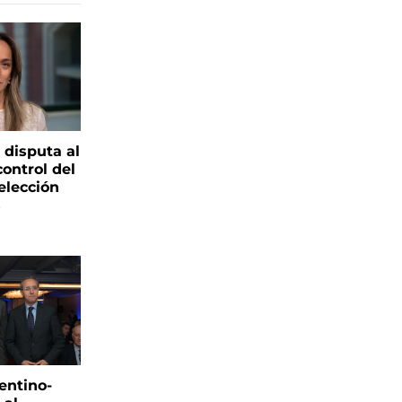
 disputa al
control del
elección
s
entino-