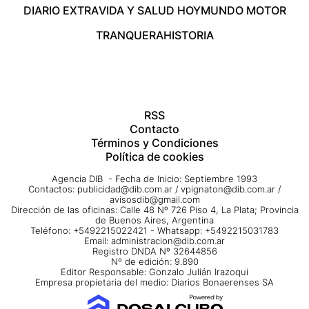
DIARIO EXTRA
VIDA Y SALUD HOY
MUNDO MOTOR
TRANQUERA
HISTORIA
RSS
Contacto
Términos y Condiciones
Política de cookies
Agencia DIB - Fecha de Inicio: Septiembre 1993
Contactos:
publicidad@dib.com.ar
/
vpignaton@dib.com.ar
/
avisosdib@gmail.com
Dirección de las oficinas: Calle 48 Nº 726 Piso 4, La Plata; Provincia
de Buenos Aires, Argentina
Teléfono: +5492215022421 - Whatsapp: +5492215031783
Email:
administracion@dib.com.ar
Registro DNDA Nº 32644856
Nº de edición: 9.890
Editor Responsable: Gonzalo Julián Irazoqui
Empresa propietaria del medio: Diarios Bonaerenses SA