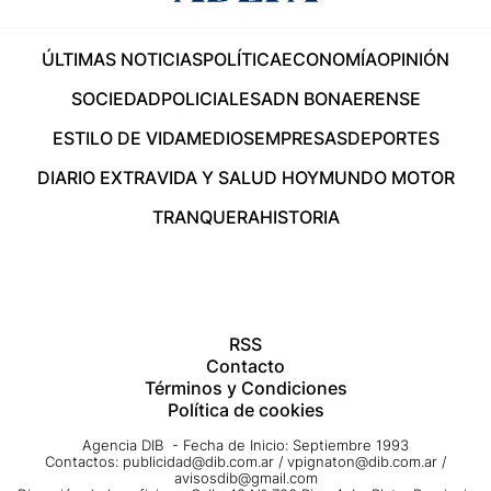
ÚLTIMAS NOTICIAS
POLÍTICA
ECONOMÍA
OPINIÓN
SOCIEDAD
POLICIALES
ADN BONAERENSE
ESTILO DE VIDA
MEDIOS
EMPRESAS
DEPORTES
DIARIO EXTRA
VIDA Y SALUD HOY
MUNDO MOTOR
TRANQUERA
HISTORIA
RSS
Contacto
Términos y Condiciones
Política de cookies
Agencia DIB - Fecha de Inicio: Septiembre 1993
Contactos:
publicidad@dib.com.ar
/
vpignaton@dib.com.ar
/
avisosdib@gmail.com