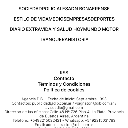
SOCIEDAD
POLICIALES
ADN BONAERENSE
ESTILO DE VIDA
MEDIOS
EMPRESAS
DEPORTES
DIARIO EXTRA
VIDA Y SALUD HOY
MUNDO MOTOR
TRANQUERA
HISTORIA
RSS
Contacto
Términos y Condiciones
Política de cookies
Agencia DIB - Fecha de Inicio: Septiembre 1993
Contactos:
publicidad@dib.com.ar
/
vpignaton@dib.com.ar
/
avisosdib@gmail.com
Dirección de las oficinas: Calle 48 Nº 726 Piso 4, La Plata; Provincia
de Buenos Aires, Argentina
Teléfono: +5492215022421 - Whatsapp: +5492215031783
Email:
administracion@dib.com.ar