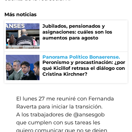
Más noticias
Jubilados, pensionados y
asignaciones: cuáles son los
aumentos para agosto
Panorama Político Bonaerense
Peronismo y procastinación: ¿por
qué Kicillof retrasa el diálogo con
Cristina Kirchner?
El lunes 27 me reuniré con Fernanda
Raverta para iniciar la transición.
A los trabajadores de
@ansesgob
que cumplen con sus tareas les
quiero comunicar que no se dejen