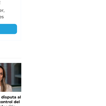
!
er,
es
 disputa al
control del