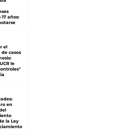
ara
nses
 17 años:
otarse
r el
 de casos
nosis:
 UCR le
ontroles"
ia
dades:
ro en
del
iento
de la Ley
ciamiento