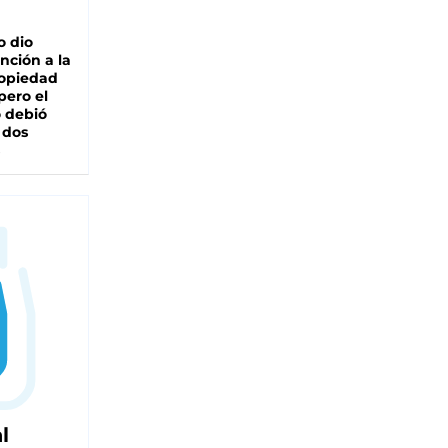
o dio
nción a la
ropiedad
pero el
 debió
 dos
l