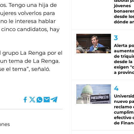
laboral p
os. Tengo una hija de
jóvenes
bonaere
ujeres volverlos para
desde los
 no le interesa hablar
dónde an
 cinco candidatos, hay
Alerta po
aumento
 grupo La Renga por el
de triqui
a un tema de La Renga.
desde la
exigen "c
e el tema”, señaló.
a provinc
Universi
nuevo pa
reclamo 
cumplim
efectivo 
de Finan
ones