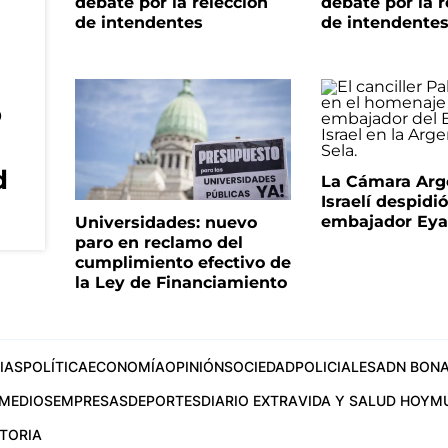
debate por la relección
debate por la r
de intendentes
de intendente
o
d
La Cámara Arg
Israelí despidió
embajador Eyal
Universidades: nuevo
paro en reclamo del
cumplimiento efectivo de
la Ley de Financiamiento
IAS
POLÍTICA
ECONOMÍA
OPINIÓN
SOCIEDAD
POLICIALES
ADN BONA
MEDIOS
EMPRESAS
DEPORTES
DIARIO EXTRA
VIDA Y SALUD HOY
M
STORIA