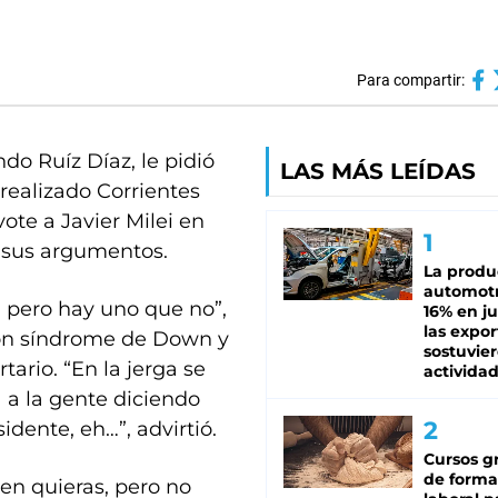
Para compartir:
do Ruíz Díaz, le pidió
LAS MÁS LEÍDAS
 realizado Corrientes
ote a Javier Milei en
o sus argumentos.
La produ
automotr
, pero hay uno que no”,
16% en ju
las expo
con síndrome de Down y
sostuvier
tario. “En la jerga se
activida
 a la gente diciendo
dente, eh…”, advirtió.
Cursos gr
de forma
ien quieras, pero no