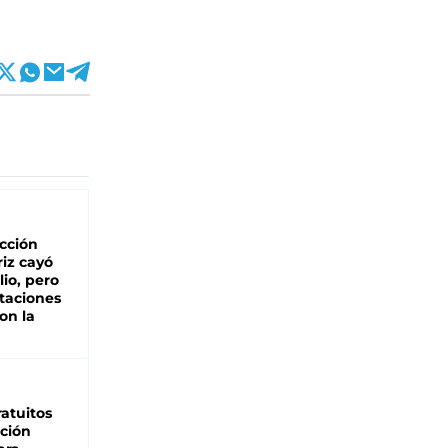
cción
iz cayó
lio, pero
rtaciones
on la
d
atuitos
ción