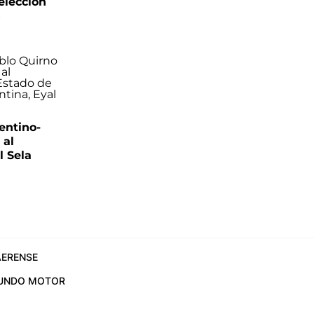
elección
s
entino-
 al
 Sela
ERENSE
UNDO MOTOR