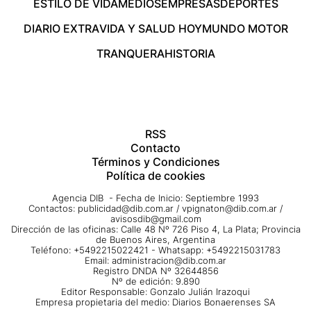
ESTILO DE VIDA
MEDIOS
EMPRESAS
DEPORTES
DIARIO EXTRA
VIDA Y SALUD HOY
MUNDO MOTOR
TRANQUERA
HISTORIA
RSS
Contacto
Términos y Condiciones
Política de cookies
Agencia DIB - Fecha de Inicio: Septiembre 1993
Contactos:
publicidad@dib.com.ar
/
vpignaton@dib.com.ar
/
avisosdib@gmail.com
Dirección de las oficinas: Calle 48 Nº 726 Piso 4, La Plata; Provincia
de Buenos Aires, Argentina
Teléfono: +5492215022421 - Whatsapp: +5492215031783
Email:
administracion@dib.com.ar
Registro DNDA Nº 32644856
Nº de edición: 9.890
Editor Responsable: Gonzalo Julián Irazoqui
Empresa propietaria del medio: Diarios Bonaerenses SA