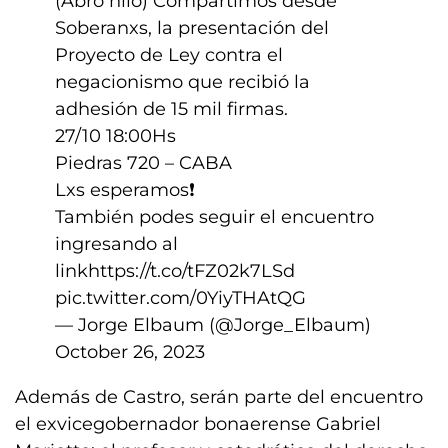
(Abro hilo) Compartimos desde
Soberanxs, la presentación del
Proyecto de Ley contra el
negacionismo que recibió la
adhesión de 15 mil firmas.
️27/10 18:00Hs
Piedras 720 – CABA
Lxs esperamos❗️
También podes seguir el encuentro
ingresando al
link
https://t.co/tFZ02k7LSd
pic.twitter.com/0YiyTHAtQG
— Jorge Elbaum (@Jorge_Elbaum)
October 26, 2023
Además de Castro, serán parte del encuentro
el exvicegobernador bonaerense Gabriel