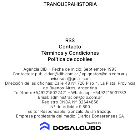
TRANQUERA
HISTORIA
RSS
Contacto
Términos y Condiciones
Política de cookies
Agencia DIB - Fecha de Inicio: Septiembre 1993
Contactos:
publicidad@dib.com.ar
/
vpignaton@dib.com.ar
/
avisosdib@gmail.com
Dirección de las oficinas: Calle 48 Nº 726 Piso 4, La Plata; Provincia
de Buenos Aires, Argentina
Teléfono: +5492215022421 - Whatsapp: +5492215031783
Email:
administracion@dib.com.ar
Registro DNDA Nº 32644856
Nº de edición: 9.890
Editor Responsable: Gonzalo Julián Irazoqui
Empresa propietaria del medio: Diarios Bonaerenses SA