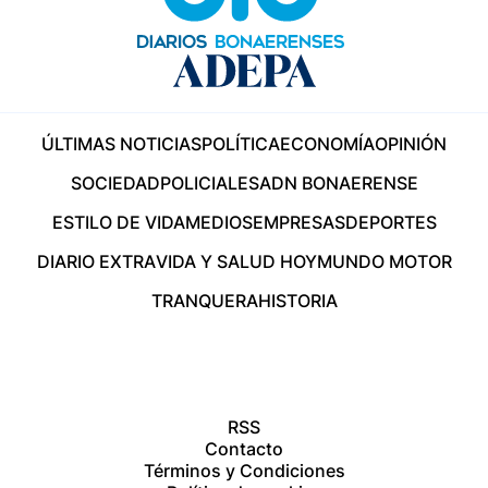
ÚLTIMAS NOTICIAS
POLÍTICA
ECONOMÍA
OPINIÓN
SOCIEDAD
POLICIALES
ADN BONAERENSE
ESTILO DE VIDA
MEDIOS
EMPRESAS
DEPORTES
DIARIO EXTRA
VIDA Y SALUD HOY
MUNDO MOTOR
TRANQUERA
HISTORIA
RSS
Contacto
Términos y Condiciones