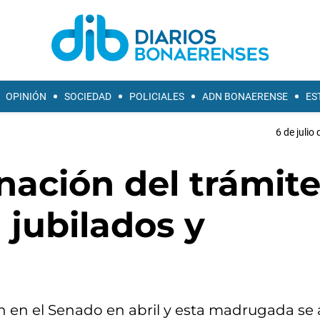
OPINIÓN
SOCIEDAD
POLICIALES
ADN BONAERENSE
ES
6 de julio
inación del trámit
 jubilados y
n en el Senado en abril y esta madrugada se