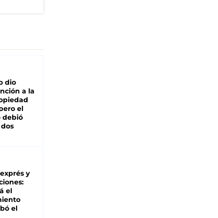
o dio
nción a la
ropiedad
pero el
 debió
 dos
 exprés y
ciones:
á el
miento
bó el