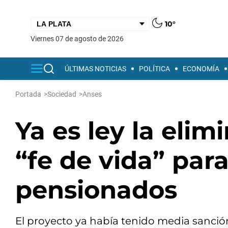
10°
viernes 07 de agosto de 2026
ÚLTIMAS NOTICIAS
POLÍTICA
ECONOMÍA
Portada
>
Sociedad
>
Anses
Ya es ley la elim
“fe de vida” para
pensionados
El proyecto ya había tenido media sanció