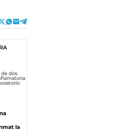
ORA
una
Anmat la