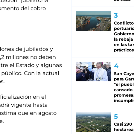
tación” jubilatoria
momento del cobro
Conflicto
portuario
Gobierno 
la rebaja
en las tar
ones de jubilados y
prácticos
3,2 millones no deben
ntre el Estado y algunas
 público. Con la actual
San Caye
para Gar
s.
"el puebl
cansado
promesa
cialización en el
incumpli
ndrá vigente hasta
estima que en agosto
e.
Casi 290 
hectárea