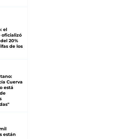
: el
oficializó
 del 20%
ifas de los
tano:
cía Cuerva
o está
 de
s
das"
mil
s están