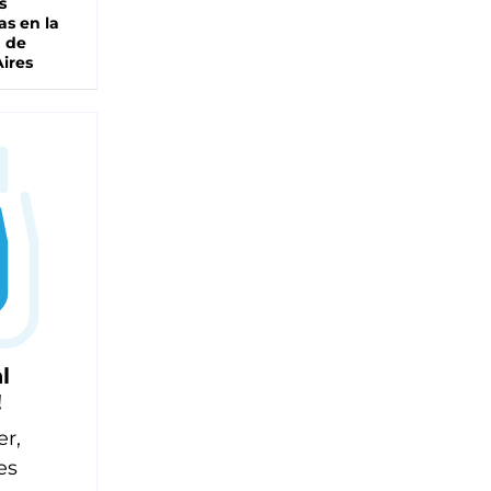
s
as en la
a de
ires
l
!
er,
es