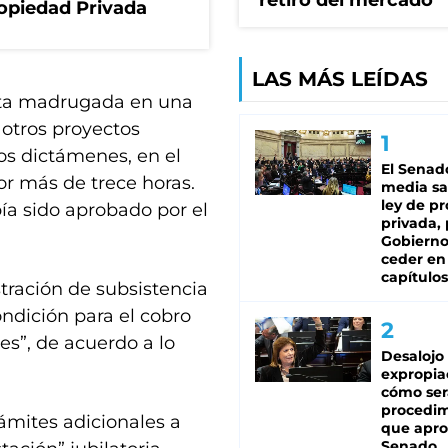
retiró del mercado
ropiedad Privada
LAS MÁS LEÍDAS
esta madrugada en una
 otros proyectos
ros dictámenes, en el
El Senad
r más de trece horas.
media sa
ley de p
bía sido aprobado por el
privada, 
Gobierno
ceder en
capítulos
ración de subsistencia
ondición para el cobro
es”, de acuerdo a lo
Desalojo
expropia
cómo ser
procedi
ámites adicionales a
que apro
Senado