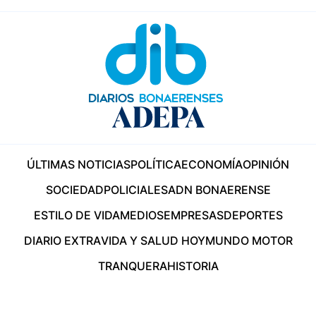
ÚLTIMAS NOTICIAS
POLÍTICA
ECONOMÍA
OPINIÓN
SOCIEDAD
POLICIALES
ADN BONAERENSE
ESTILO DE VIDA
MEDIOS
EMPRESAS
DEPORTES
DIARIO EXTRA
VIDA Y SALUD HOY
MUNDO MOTOR
TRANQUERA
HISTORIA