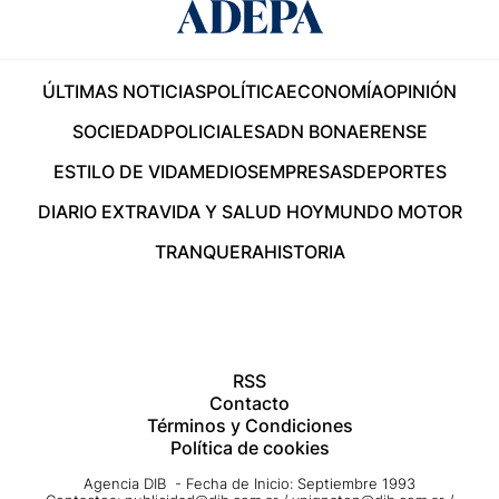
ÚLTIMAS NOTICIAS
POLÍTICA
ECONOMÍA
OPINIÓN
SOCIEDAD
POLICIALES
ADN BONAERENSE
ESTILO DE VIDA
MEDIOS
EMPRESAS
DEPORTES
DIARIO EXTRA
VIDA Y SALUD HOY
MUNDO MOTOR
TRANQUERA
HISTORIA
RSS
Contacto
Términos y Condiciones
Política de cookies
Agencia DIB - Fecha de Inicio: Septiembre 1993