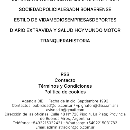
SOCIEDAD
POLICIALES
ADN BONAERENSE
ESTILO DE VIDA
MEDIOS
EMPRESAS
DEPORTES
DIARIO EXTRA
VIDA Y SALUD HOY
MUNDO MOTOR
TRANQUERA
HISTORIA
RSS
Contacto
Términos y Condiciones
Política de cookies
Agencia DIB - Fecha de Inicio: Septiembre 1993
Contactos:
publicidad@dib.com.ar
/
vpignaton@dib.com.ar
/
avisosdib@gmail.com
Dirección de las oficinas: Calle 48 Nº 726 Piso 4, La Plata; Provincia
de Buenos Aires, Argentina
Teléfono: +5492215022421 - Whatsapp: +5492215031783
Email:
administracion@dib.com.ar