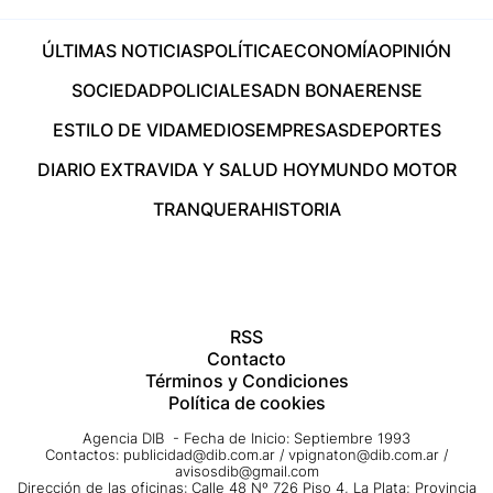
ÚLTIMAS NOTICIAS
POLÍTICA
ECONOMÍA
OPINIÓN
SOCIEDAD
POLICIALES
ADN BONAERENSE
ESTILO DE VIDA
MEDIOS
EMPRESAS
DEPORTES
DIARIO EXTRA
VIDA Y SALUD HOY
MUNDO MOTOR
TRANQUERA
HISTORIA
RSS
Contacto
Términos y Condiciones
Política de cookies
Agencia DIB - Fecha de Inicio: Septiembre 1993
Contactos:
publicidad@dib.com.ar
/
vpignaton@dib.com.ar
/
avisosdib@gmail.com
Dirección de las oficinas: Calle 48 Nº 726 Piso 4, La Plata; Provincia