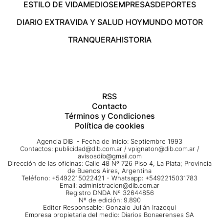
ESTILO DE VIDA
MEDIOS
EMPRESAS
DEPORTES
DIARIO EXTRA
VIDA Y SALUD HOY
MUNDO MOTOR
TRANQUERA
HISTORIA
RSS
Contacto
Términos y Condiciones
Política de cookies
Agencia DIB - Fecha de Inicio: Septiembre 1993
Contactos:
publicidad@dib.com.ar
/
vpignaton@dib.com.ar
/
avisosdib@gmail.com
Dirección de las oficinas: Calle 48 Nº 726 Piso 4, La Plata; Provincia
de Buenos Aires, Argentina
Teléfono: +5492215022421 - Whatsapp: +5492215031783
Email:
administracion@dib.com.ar
Registro DNDA Nº 32644856
Nº de edición: 9.890
Editor Responsable: Gonzalo Julián Irazoqui
Empresa propietaria del medio: Diarios Bonaerenses SA