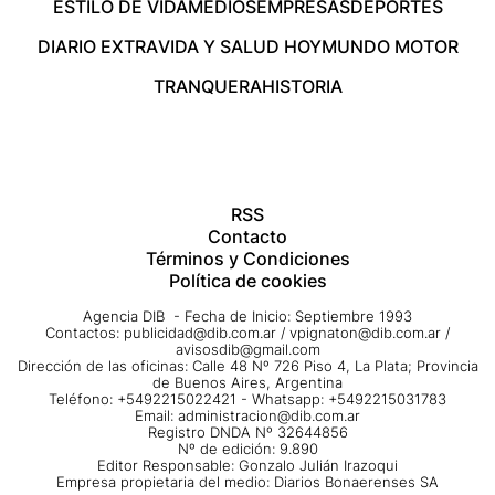
ESTILO DE VIDA
MEDIOS
EMPRESAS
DEPORTES
DIARIO EXTRA
VIDA Y SALUD HOY
MUNDO MOTOR
TRANQUERA
HISTORIA
RSS
Contacto
Términos y Condiciones
Política de cookies
Agencia DIB - Fecha de Inicio: Septiembre 1993
Contactos:
publicidad@dib.com.ar
/
vpignaton@dib.com.ar
/
avisosdib@gmail.com
Dirección de las oficinas: Calle 48 Nº 726 Piso 4, La Plata; Provincia
de Buenos Aires, Argentina
Teléfono: +5492215022421 - Whatsapp: +5492215031783
Email:
administracion@dib.com.ar
Registro DNDA Nº 32644856
Nº de edición: 9.890
Editor Responsable: Gonzalo Julián Irazoqui
Empresa propietaria del medio: Diarios Bonaerenses SA