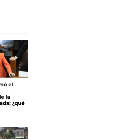
mó el
de la
ada: ¿qué