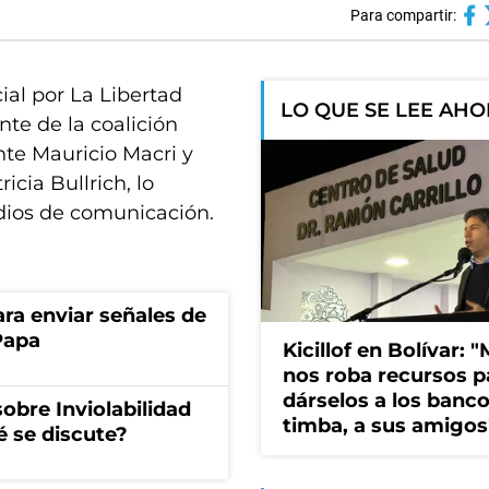
Para compartir:
ial por La Libertad
LO QUE SE LEE AH
nte de la coalición
nte Mauricio Macri y
cia Bullrich, lo
edios de comunicación.
a enviar señales de
Papa
Kicillof en Bolívar: "
nos roba recursos p
dárselos a los bancos
obre Inviolabilidad
timba, a sus amigos
é se discute?