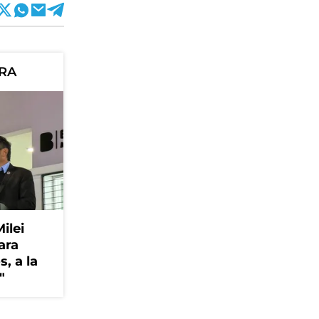
ORA
Milei
ara
, a la
"