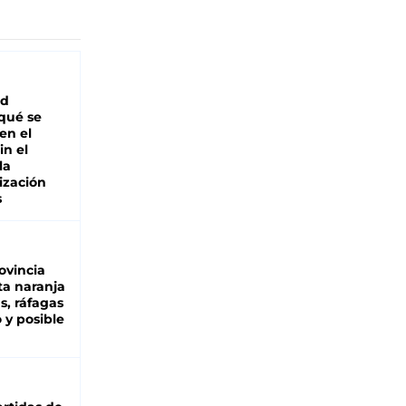
ad
 qué se
en el
in el
la
ización
s
ovincia
ta naranja
as, ráfagas
 y posible