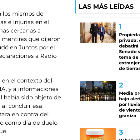
LAS MÁS LEÍDAS
n los mismos de
 e injurias en el
nas cercanas a
Propied
s mentiras que dijeron
privada:
debatirá 
udó en Juntos por el
Senado s
eclaraciones a Radio
tema de 
extranjer
de tierra
 en el contexto del
MIA, y a informaciones
Media pr
l había sido objeto de
bajo aler
por lluvi
 al concluir esa
de viento
ara en contra del
granizo
año como día de duelo
ue.