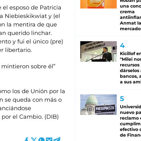
Roban pa
una cono
 el esposo de Patricia
crema
a Niebieskikwiat y (el
antiinfla
Anmat la 
on la mentira de que
mercado
n querido linchar.
o y fui el único (pre)
 libertario.
Kicillof e
"Milei no
recursos
mintieron sobre él”
dárselos 
bancos, a
a sus am
omo los de Unión por la
ién se queda con más o
Universi
tanciándose
nuevo pa
 por el Cambio. (DIB)
reclamo 
cumplim
efectivo 
de Finan