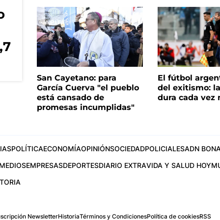
o
,7
San Cayetano: para
El fútbol argen
García Cuerva "el pueblo
del exitismo: l
está cansado de
dura cada vez
promesas incumplidas"
IAS
POLÍTICA
ECONOMÍA
OPINIÓN
SOCIEDAD
POLICIALES
ADN BONA
MEDIOS
EMPRESAS
DEPORTES
DIARIO EXTRA
VIDA Y SALUD HOY
M
STORIA
scripción Newsletter
Historia
Términos y Condiciones
Política de cookies
RSS