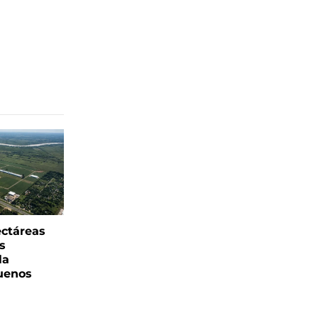
ectáreas
s
la
uenos