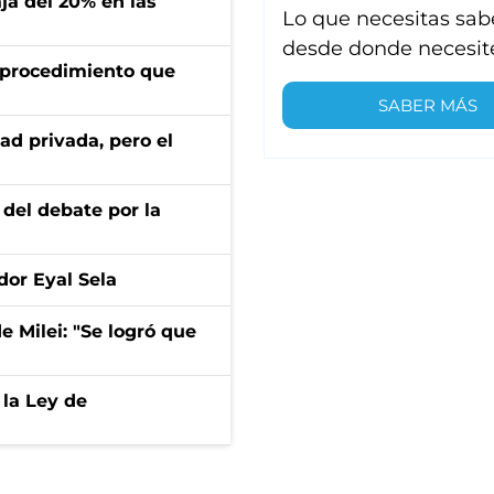
aja del 20% en las
Lo que necesitas sab
desde donde necesit
l procedimiento que
SABER MÁS
ad privada, pero el
 del debate por la
dor Eyal Sela
de Milei: "Se logró que
 la Ley de