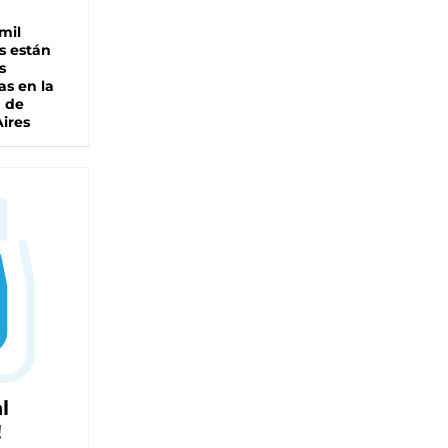
mil
s están
s
as en la
a de
ires
l
!