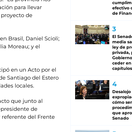
cumplim
ión para llevar
efectivo 
de Finan
 proyecto de
El Senad
 Brasil, Daniel Scioli;
media sa
ia Moreau; y el
ley de p
privada, 
Gobierno
ceder en
capítulos
cipó en un Acto por el
de Santiago del Estero
ades locales.
Desalojo
expropia
cto que junto al
cómo ser
procedi
epresidente de
que apro
 referente del Frente
Senado