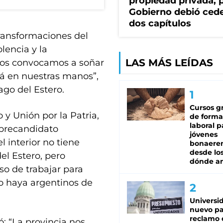
propiedad privada, p
Gobierno debió ced
dos capítulos
transformaciones del
olencia y la
LAS MÁS LEÍDAS
 los convocamos a soñar
tá en nuestras manos”,
ago del Estero.
Cursos gr
o y Unión por la Patria,
de forma
laboral p
 precandidato
jóvenes
l interior no tiene
bonaere
desde los
el Estero, pero
dónde an
o de trabajar para
no haya argentinos de
Universi
nuevo pa
reclamo 
: “La provincia nos