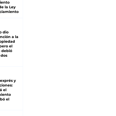
iento
de la Ley
ciamiento
o dio
nción a la
ropiedad
pero el
 debió
 dos
 exprés y
ciones:
á el
miento
bó el