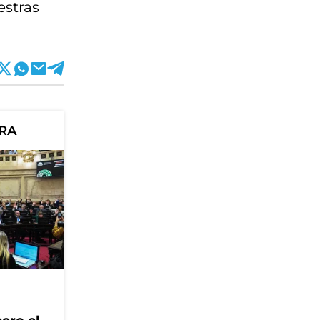
estras
ORA