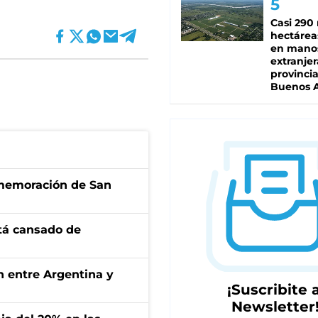
Casi 290 
hectárea
en mano
extranjer
provinci
Buenos A
onmemoración de San
stá cansado de
ón entre Argentina y
¡Suscribite a
Newsletter