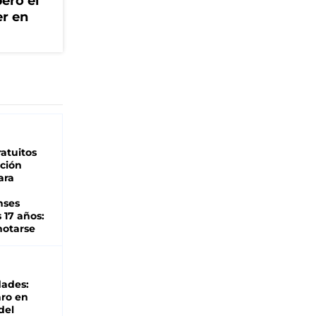
ero el
er en
atuitos
ción
ara
nses
 17 años:
otarse
dades:
ro en
del