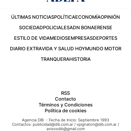
ÚLTIMAS NOTICIAS
POLÍTICA
ECONOMÍA
OPINIÓN
SOCIEDAD
POLICIALES
ADN BONAERENSE
ESTILO DE VIDA
MEDIOS
EMPRESAS
DEPORTES
DIARIO EXTRA
VIDA Y SALUD HOY
MUNDO MOTOR
TRANQUERA
HISTORIA
RSS
Contacto
Términos y Condiciones
Política de cookies
Agencia DIB - Fecha de Inicio: Septiembre 1993
Contactos:
publicidad@dib.com.ar
/
vpignaton@dib.com.ar
/
avisosdib@gmail.com