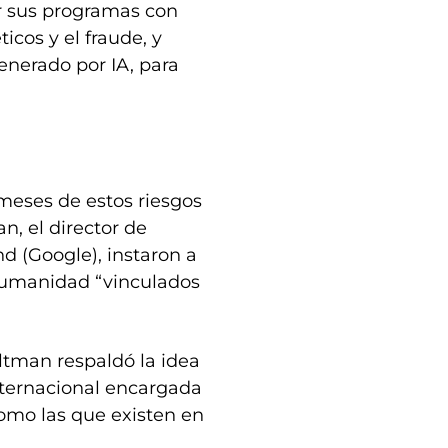
r sus programas con
icos y el fraude, y
enerado por IA, para
meses de estos riesgos
an, el director de
d (Google), instaron a
a humanidad “vinculados
ltman respaldó la idea
nternacional encargada
 como las que existen en