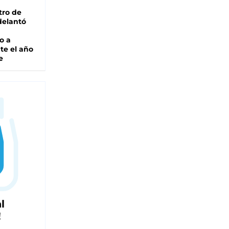
tro de
adelantó
o a
te el año
e
l
!