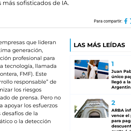
 más sofisticados de IA.
Para compartir:
 empresas que lideran
LAS MÁS LEÍDAS
última generación,
ción profesional para
ta tecnología, llamada
Juan Pabl
ontera, FMF). Este
único pa
rollo responsable” de
llegó a la
Argentin
izar los riesgos
ado de prensa. Pero no
a apoyar los esfuerzos
ARBA in
 desafíos de la
vence el
ático o la detección
para pag
descuent