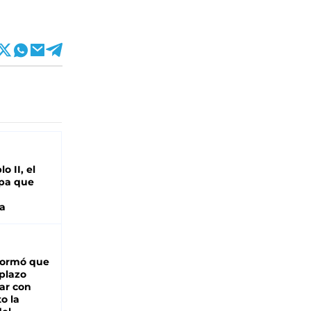
o II, el
pa que
a
formó que
 plazo
ar con
o la