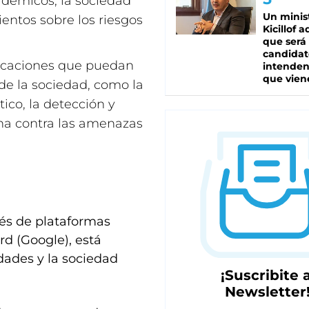
adémicos, la sociedad
Un minis
entos sobre los riesgos
Kicillof 
que será
candidat
plicaciones que puedan
intenden
que vien
de la sociedad, como la
ico, la detección y
ha contra las amenazas
vés de plataformas
d (Google), está
ades y la sociedad
¡Suscribite a
Newsletter