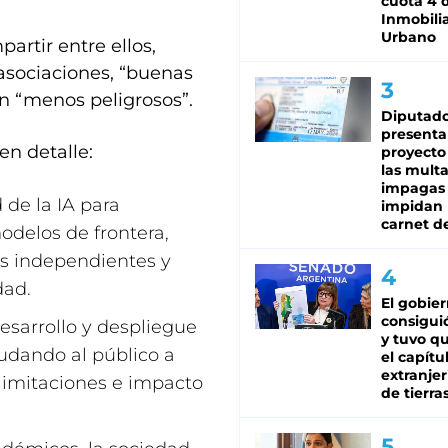
cuota 4 
Inmobilia
Urbano
rtir entre ellos,
asociaciones, “buenas
n “menos peligrosos”.
Diputado
presenta
en detalle:
proyecto
las mult
impagas
 de la IA para
impidan 
carnet d
odelos de frontera,
es independientes y
dad.
El gobie
consiguió
desarrollo y despliegue
y tuvo qu
udando al público a
el capítu
extranjer
limitaciones e impacto
de tierra