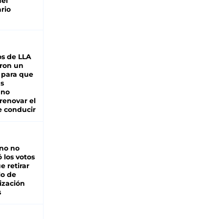
del
rio
s de LLA
ron un
 para que
as
 no
renovar el
e conducir
rno no
 los votos
e retirar
lo de
ización
s