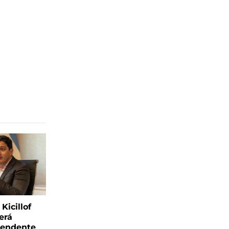
Kicillof
erá
tendente