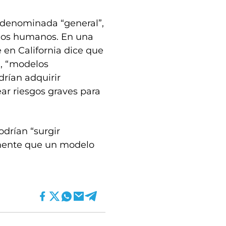
A denominada “general”,
 los humanos. En una
e en California dice que
A, “modelos
rían adquirir
ar riesgos graves para
odrían “surgir
almente que un modelo