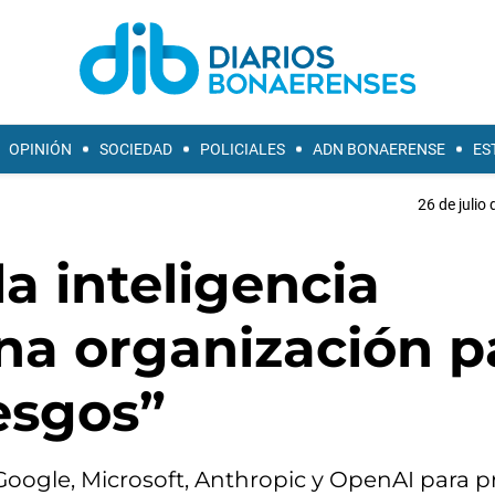
OPINIÓN
SOCIEDAD
POLICIALES
ADN BONAERENSE
ES
26 de julio
a inteligencia
 una organización p
esgos”
 Google, Microsoft, Anthropic y OpenAI para 