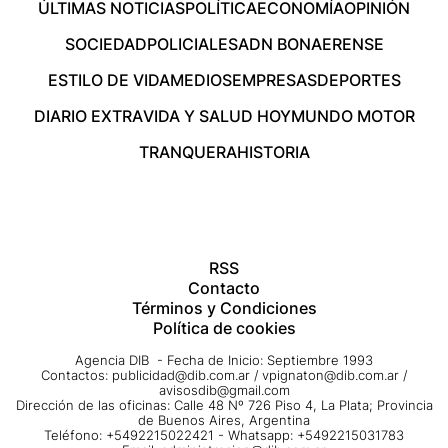
ÚLTIMAS NOTICIAS
POLÍTICA
ECONOMÍA
OPINIÓN
SOCIEDAD
POLICIALES
ADN BONAERENSE
ESTILO DE VIDA
MEDIOS
EMPRESAS
DEPORTES
DIARIO EXTRA
VIDA Y SALUD HOY
MUNDO MOTOR
TRANQUERA
HISTORIA
RSS
Contacto
Términos y Condiciones
Política de cookies
Agencia DIB - Fecha de Inicio: Septiembre 1993
Contactos:
publicidad@dib.com.ar
/
vpignaton@dib.com.ar
/
avisosdib@gmail.com
Dirección de las oficinas: Calle 48 Nº 726 Piso 4, La Plata; Provincia
de Buenos Aires, Argentina
Teléfono: +5492215022421 - Whatsapp: +5492215031783