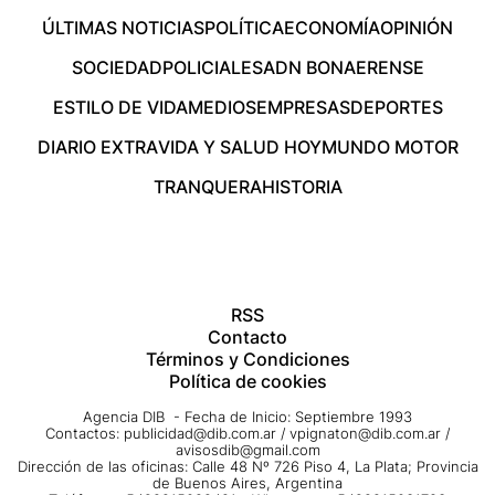
ÚLTIMAS NOTICIAS
POLÍTICA
ECONOMÍA
OPINIÓN
SOCIEDAD
POLICIALES
ADN BONAERENSE
ESTILO DE VIDA
MEDIOS
EMPRESAS
DEPORTES
DIARIO EXTRA
VIDA Y SALUD HOY
MUNDO MOTOR
TRANQUERA
HISTORIA
RSS
Contacto
Términos y Condiciones
Política de cookies
Agencia DIB - Fecha de Inicio: Septiembre 1993
Contactos:
publicidad@dib.com.ar
/
vpignaton@dib.com.ar
/
avisosdib@gmail.com
Dirección de las oficinas: Calle 48 Nº 726 Piso 4, La Plata; Provincia
de Buenos Aires, Argentina