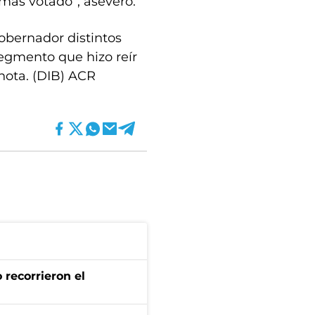
 más votado”, aseveró.
Gobernador distintos
egmento que hizo reír
 nota. (DIB) ACR
 recorrieron el