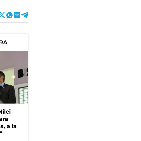
ORA
Milei
ara
, a la
"