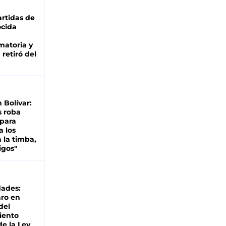
rtidas de
cida
matoria y
retiró del
n Bolívar:
s roba
 para
a los
 la timba,
igos"
dades:
ro en
del
iento
de la Ley