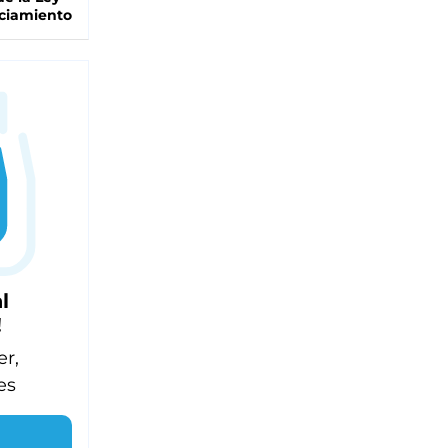
ciamiento
l
!
er,
es