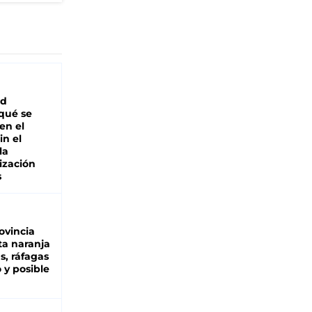
ad
 qué se
en el
in el
la
ización
s
ovincia
ta naranja
as, ráfagas
 y posible