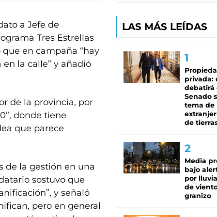
dato a Jefe de
LAS MÁS LEÍDAS
ograma Tres Estrellas
có que en campaña “hay
 en la calle” y añadió
Propied
privada:
debatirá 
Senado s
or de la provincia, por
tema de 
extranjer
30”, donde tiene
de tierra
idea que parece
Media pr
s de la gestión en una
bajo aler
por lluvi
datario sostuvo que
de viento
nificación”, y señaló
granizo
nifican, pero en general