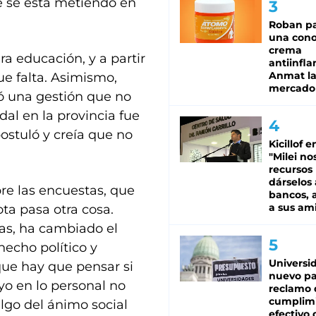
ue se está metiendo en
Roban pa
una cono
crema
ra educación, y a partir
antiinfla
Anmat la 
ue falta. Asimismo,
mercado
ó una gestión que no
dal en la provincia fue
ostuló y creía que no
Kicillof e
"Milei no
recursos
dárselos 
obre las encuestas, que
bancos, a
a sus am
ta pasa otra cosa.
as, ha cambiado el
hecho político y
Universi
ue hay que pensar si
nuevo pa
yo en lo personal no
reclamo 
cumplim
lgo del ánimo social
efectivo 