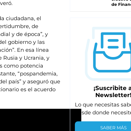
veró.
de Finan
da ciudadana, el
ertidumbre, de
dial y de época”, y
del gobierno y las
ción”. En esa línea
e Rusia y Ucrania, y
os como potencia
bstante, “pospandemia,
 del país” y aseguró que
¡Suscribite a
cionario es el acuerdo
Newsletter
Lo que necesitas sab
desde donde necesit
SABER MÁS