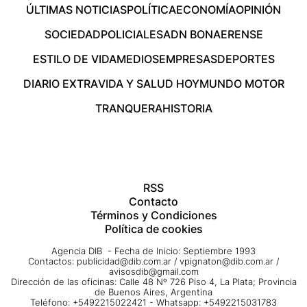
ÚLTIMAS NOTICIAS
POLÍTICA
ECONOMÍA
OPINIÓN
SOCIEDAD
POLICIALES
ADN BONAERENSE
ESTILO DE VIDA
MEDIOS
EMPRESAS
DEPORTES
DIARIO EXTRA
VIDA Y SALUD HOY
MUNDO MOTOR
TRANQUERA
HISTORIA
RSS
Contacto
Términos y Condiciones
Política de cookies
Agencia DIB - Fecha de Inicio: Septiembre 1993
Contactos:
publicidad@dib.com.ar
/
vpignaton@dib.com.ar
/
avisosdib@gmail.com
Dirección de las oficinas: Calle 48 Nº 726 Piso 4, La Plata; Provincia
de Buenos Aires, Argentina
Teléfono: +5492215022421 - Whatsapp: +5492215031783