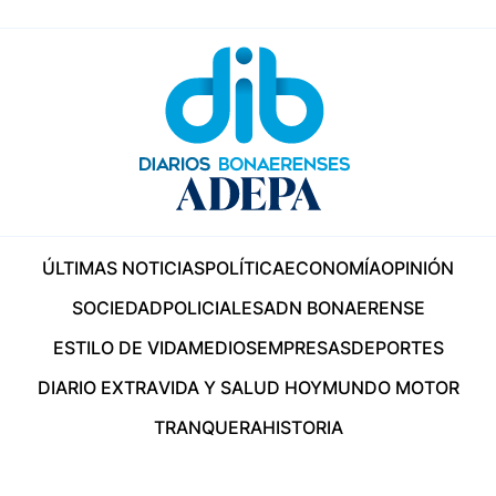
ÚLTIMAS NOTICIAS
POLÍTICA
ECONOMÍA
OPINIÓN
SOCIEDAD
POLICIALES
ADN BONAERENSE
ESTILO DE VIDA
MEDIOS
EMPRESAS
DEPORTES
DIARIO EXTRA
VIDA Y SALUD HOY
MUNDO MOTOR
TRANQUERA
HISTORIA