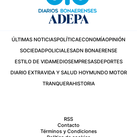
ÚLTIMAS NOTICIAS
POLÍTICA
ECONOMÍA
OPINIÓN
SOCIEDAD
POLICIALES
ADN BONAERENSE
ESTILO DE VIDA
MEDIOS
EMPRESAS
DEPORTES
DIARIO EXTRA
VIDA Y SALUD HOY
MUNDO MOTOR
TRANQUERA
HISTORIA
RSS
Contacto
Términos y Condiciones