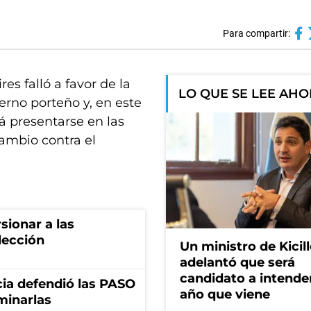
Para compartir:
es falló a favor de la
LO QUE SE LEE AH
rno porteño y, en este
á presentarse en las
ambio contra el
rsionar a las
lección
Un ministro de Kicill
adelantó que será
candidato a intende
ncia defendió las PASO
año que viene
minarlas