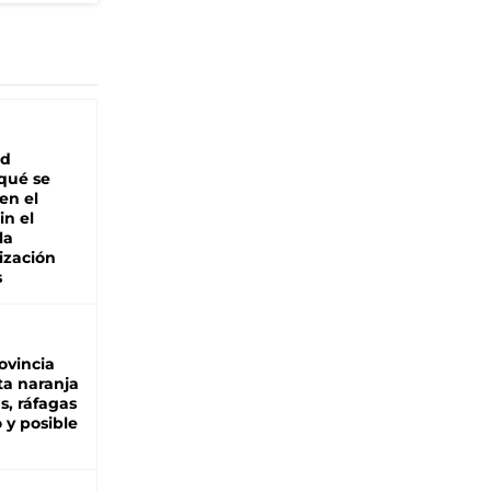
ad
 qué se
en el
in el
la
ización
s
ovincia
ta naranja
as, ráfagas
 y posible