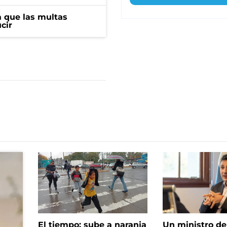
 que las multas
cir
El tiempo: sube a naranja
Un ministro de 