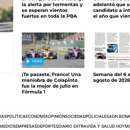
la alerta por tormentas y
adelantó que s
se esperan vientos
candidato a in
fuertes en toda la PBA
el año que vie
VIDEO
¡Te pasaste, Franco! Una
Semana del 6 a
maniobra de Colapinto
agosto de 202
fue la mejor de julio en
Fórmula 1
IAS
POLÍTICA
ECONOMÍA
OPINIÓN
SOCIEDAD
POLICIALES
ADN BONA
MEDIOS
EMPRESAS
DEPORTES
DIARIO EXTRA
VIDA Y SALUD HOY
M