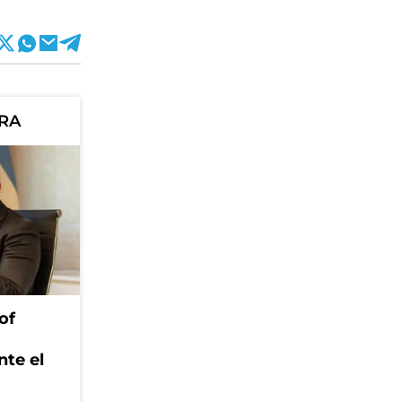
ORA
of
nte el