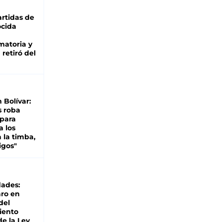
rtidas de
cida
matoria y
retiró del
n Bolívar:
s roba
 para
a los
 la timba,
igos"
dades:
ro en
del
iento
de la Ley