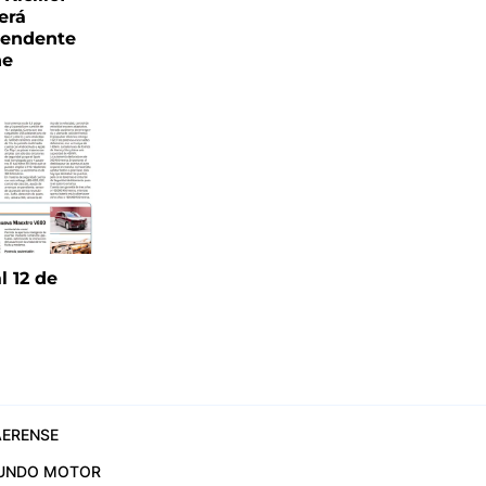
erá
tendente
ne
l 12 de
6
ERENSE
UNDO MOTOR