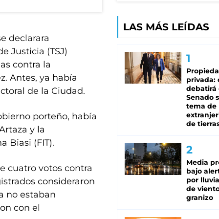
LAS MÁS LEÍDAS
e declarara
e Justicia (TSJ)
s contra la
Propied
z. Antes, ya había
privada:
debatirá 
ectoral de la Ciudad.
Senado s
tema de 
extranjer
obierno porteño, había
de tierra
Artaza y la
 Biasi (FIT).
Media pr
e cuatro votos contra
bajo aler
por lluvi
gistrados consideraron
de viento
a no estaban
granizo
on con el