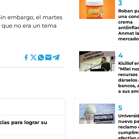
Roban pa
una cono
 Sin embargo, el martes
crema
ó que no era un tema
antiinfla
Anmat la 
mercado
Kicillof e
"Milei no
recursos
dárselos 
bancos, a
a sus am
Universi
nuevo pa
cias para lograr su
reclamo 
cumplim
efectivo 