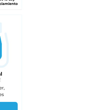
ciamiento
l
!
er,
es