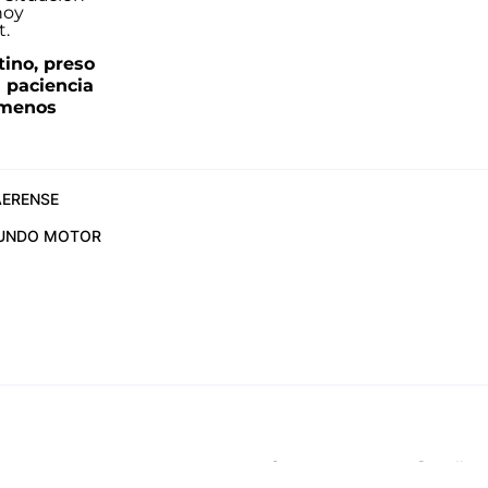
tino, preso
a paciencia
 menos
ERENSE
UNDO MOTOR