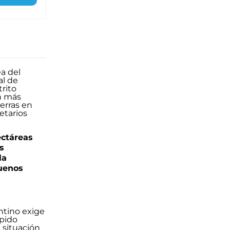
ectáreas
s
la
uenos