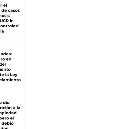
r el
 de casos
nosis:
 UCR le
ontroles"
ia
dades:
ro en
del
iento
de la Ley
ciamiento
o dio
nción a la
ropiedad
pero el
 debió
 dos