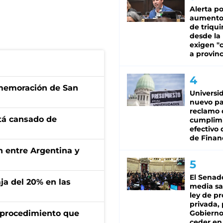
Alerta po
aumento
de triqui
desde la
exigen "c
a provinc
onmemoración de San
Universi
nuevo pa
reclamo 
stá cansado de
cumplim
efectivo 
de Finan
ón entre Argentina y
El Senad
aja del 20% en las
media sa
ley de p
privada, 
l procedimiento que
Gobierno
ceder en