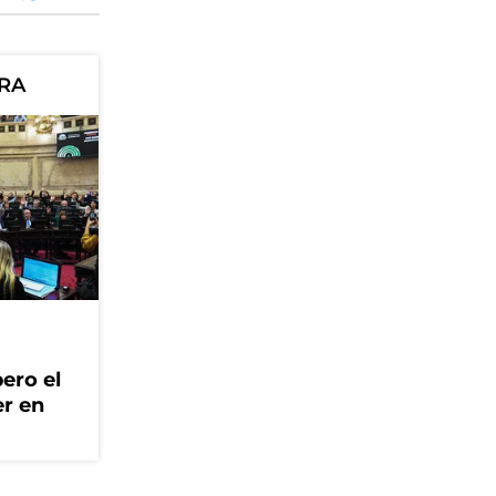
ORA
ero el
er en