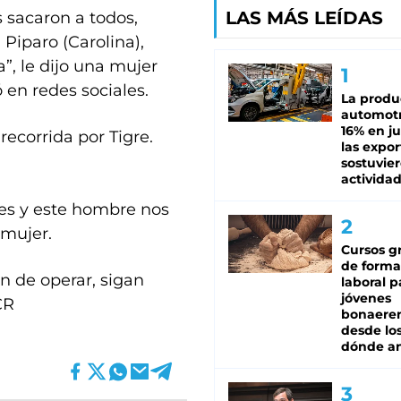
LAS MÁS LEÍDAS
 sacaron a todos,
Piparo (Carolina),
”, le dijo una mujer
ó en redes sociales.
La produ
automotr
16% en ju
ecorrida por Tigre.
las expo
sostuvier
activida
es y este hombre nos
 mujer.
Cursos gr
de forma
en de operar, sigan
laboral p
jóvenes
CR
bonaere
desde los
dónde an