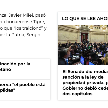
za, Javier Milei, pasó
LO QUE SE LEE AH
do bonaerense Tigre,
 que “los traicionó” y
or la Patria, Sergio
rinación por la
etano
El Senado dio media
sanción a la ley de
propiedad privada, p
erva "el pueblo está
Gobierno debió ced
plidas"
dos capítulos