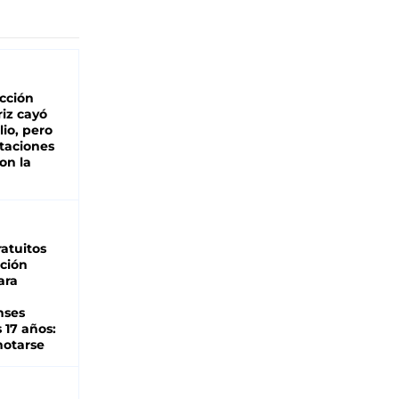
cción
iz cayó
lio, pero
rtaciones
on la
d
atuitos
ción
ara
nses
 17 años:
otarse