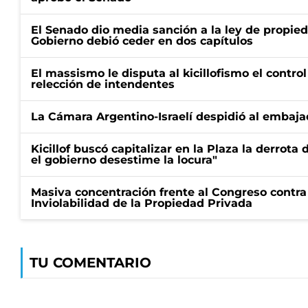
El Senado dio media sanción a la ley de propied
Gobierno debió ceder en dos capítulos
El massismo le disputa al kicillofismo el control
relección de intendentes
La Cámara Argentino-Israelí despidió al embaja
Kicillof buscó capitalizar en la Plaza la derrota 
el gobierno desestime la locura"
Masiva concentración frente al Congreso contra
Inviolabilidad de la Propiedad Privada
TU COMENTARIO