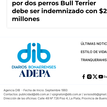
por dos perros Bull Terrier
debe ser indemnizado con $2
millones
ÚLTIMAS NOTIC
ESTILO DE VIDA
TRANQUERA
HI
Su
Agencia DIB - Fecha de Inicio: Septiembre 1993
Contactos:
publicidad@dib.com.ar
/
vpignaton@dib.com.ar
/
avisosdib@gmail
Dirección de las oficinas: Calle 48 Nº 726 Piso 4, La Plata; Provincia de Buen
Teléfono: +5492215022421 - Whatsapp: +5492215031783
Email:
administracion@dib.com.ar