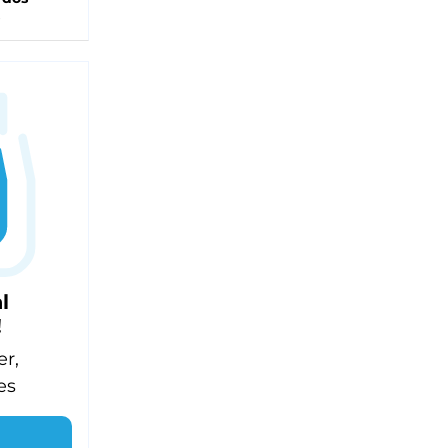
l
!
er,
es