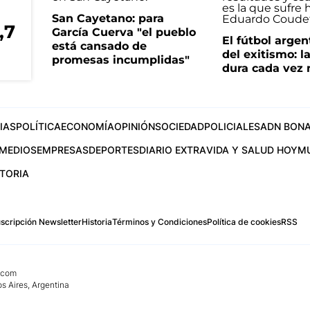
San Cayetano: para
,7
García Cuerva "el pueblo
El fútbol argen
está cansado de
del exitismo: l
promesas incumplidas"
dura cada vez
IAS
POLÍTICA
ECONOMÍA
OPINIÓN
SOCIEDAD
POLICIALES
ADN BONA
MEDIOS
EMPRESAS
DEPORTES
DIARIO EXTRA
VIDA Y SALUD HOY
M
STORIA
scripción Newsletter
Historia
Términos y Condiciones
Política de cookies
RSS
.com
os Aires, Argentina