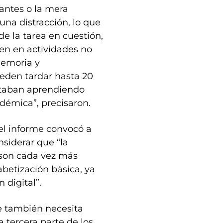
rantes o la mera
una distracción, lo que
e la tarea en cuestión,
en en actividades no
memoria y
ueden tardar hasta 20
staban aprendiendo
démica”, precisaron.
 el informe convocó a
nsiderar que “la
o son cada vez más
abetización básica, ya
 digital”.
e también necesita
tercera parte de los