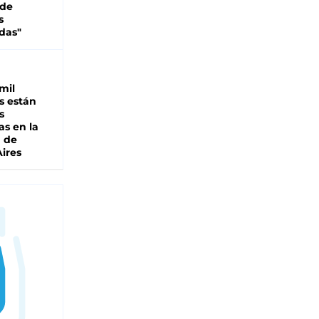
 de
s
das"
mil
s están
s
as en la
a de
ires