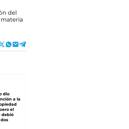
ón del
n materia
o dio
nción a la
ropiedad
pero el
 debió
 dos