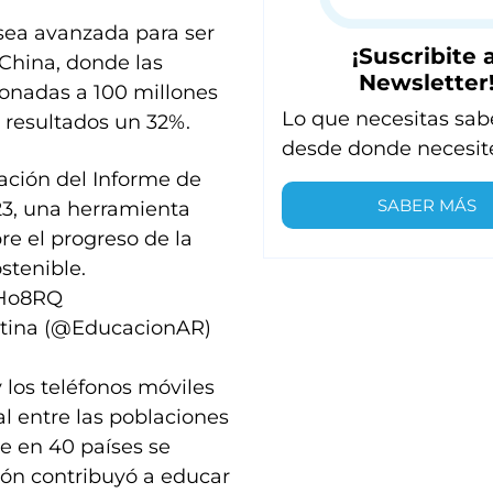
sea avanzada para ser
¡Suscribite a
 China, donde las
Newsletter
ionadas a 100 millones
Lo que necesitas sab
 resultados un 32%.
desde donde necesit
tación del Informe de
SABER MÁS
3, una herramienta
re el progreso de la
stenible.
EHo8RQ
ntina (@EducacionAR)
y los teléfonos móviles
l entre las poblaciones
ue en 40 países se
sión contribuyó a educar