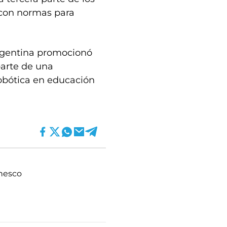
 con normas para
rgentina promocionó
parte de una
obótica en educación
nesco