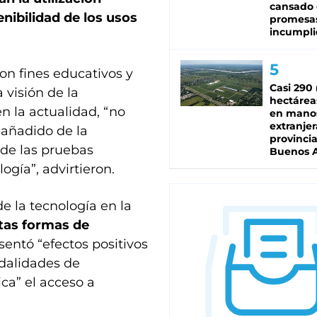
cansado
enibilidad de los usos
promesa
incumpli
on fines educativos y
Casi 290 
 visión de la
hectárea
n la actualidad, “no
en mano
extranjer
 añadido de la
provinci
 de las pruebas
Buenos A
gía”, advirtieron.
e la tecnología en la
tas formas de
entó “efectos positivos
dalidades de
ca” el acceso a