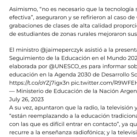
Asimismo, “no es necesario que la tecnología 
efectiva”, aseguraron y se refirieron al caso de
grabaciones de clases de alta calidad proporc
de estudiantes de zonas rurales mejoraron sus
El ministro
@jaimeperczyk
asistió a la presen
Seguimiento de la Educación en el Mundo 202
elaborada por
@UNESCO_es
para informar sob
educación en la Agenda 2030 de Desarrollo So
https://t.co/oYZj7igx3n
pic.twitter.com/R9WF
— Ministerio de Educación de la Nación Arge
July 26, 2023
A su vez, apuntaron que la radio, la televisión 
“están reemplazando a la educación tradiciona
con las que es difícil entrar en contacto”, ya q
recurre a la enseñanza radiofónica; y la televi