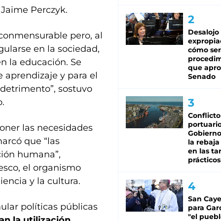
 Jaime Perczyk.
Desalojo
nconmensurable pero, al
expropia
ularse en la sociedad,
cómo ser
procedi
en la educación. Se
que apro
 aprendizaje y para el
Senado
 detrimento”, sostuvo
.
Conflicto
portuario
oner las necesidades
Gobierno 
marcó que “las
la rebaja
en las tar
cción humana”,
prácticos
sco, el organismo
encia y la cultura.
San Caye
ular políticas públicas
para Gar
"el puebl
n la utilización