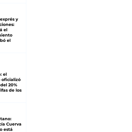
 exprés y
ciones:
á el
miento
bó el
: el
oficializó
 del 20%
ifas de los
tano:
cía Cuerva
o está