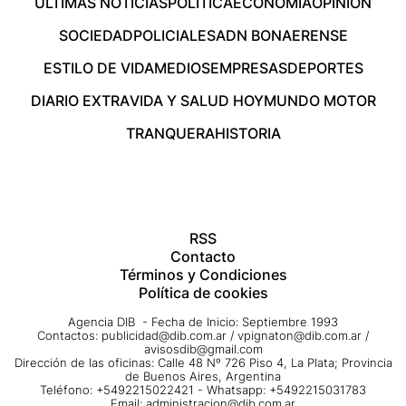
ÚLTIMAS NOTICIAS
POLÍTICA
ECONOMÍA
OPINIÓN
SOCIEDAD
POLICIALES
ADN BONAERENSE
ESTILO DE VIDA
MEDIOS
EMPRESAS
DEPORTES
DIARIO EXTRA
VIDA Y SALUD HOY
MUNDO MOTOR
TRANQUERA
HISTORIA
RSS
Contacto
Términos y Condiciones
Política de cookies
Agencia DIB - Fecha de Inicio: Septiembre 1993
Contactos:
publicidad@dib.com.ar
/
vpignaton@dib.com.ar
/
avisosdib@gmail.com
Dirección de las oficinas: Calle 48 Nº 726 Piso 4, La Plata; Provincia
de Buenos Aires, Argentina
Teléfono: +5492215022421 - Whatsapp: +5492215031783
Email:
administracion@dib.com.ar