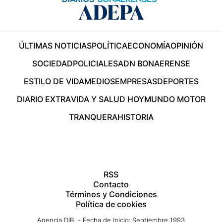
ÚLTIMAS NOTICIAS
POLÍTICA
ECONOMÍA
OPINIÓN
SOCIEDAD
POLICIALES
ADN BONAERENSE
ESTILO DE VIDA
MEDIOS
EMPRESAS
DEPORTES
DIARIO EXTRA
VIDA Y SALUD HOY
MUNDO MOTOR
TRANQUERA
HISTORIA
RSS
Contacto
Términos y Condiciones
Política de cookies
Agencia DIB - Fecha de Inicio: Septiembre 1993