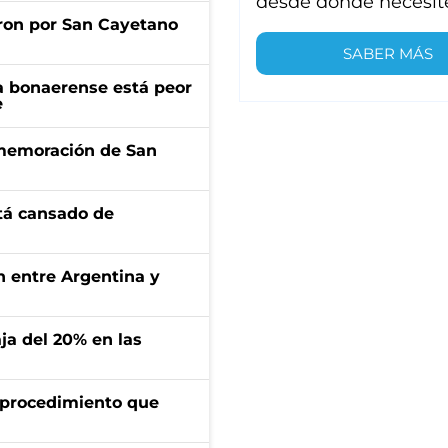
desde donde necesit
ron por San Cayetano
SABER MÁS
a bonaerense está peor
e
onmemoración de San
stá cansado de
ón entre Argentina y
aja del 20% en las
l procedimiento que