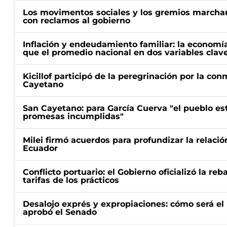
Los movimentos sociales y los gremios marcha
con reclamos al gobierno
Inflación y endeudamiento familiar: la economí
que el promedio nacional en dos variables clav
Kicillof participó de la peregrinación por la c
Cayetano
San Cayetano: para García Cuerva "el pueblo e
promesas incumplidas"
Milei firmó acuerdos para profundizar la relaci
Ecuador
Conflicto portuario: el Gobierno oficializó la reb
tarifas de los prácticos
Desalojo exprés y expropiaciones: cómo será e
aprobó el Senado