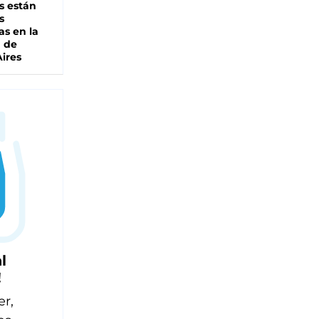
s están
s
as en la
a de
ires
l
!
er,