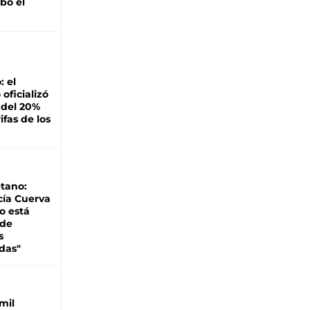
bó el
: el
oficializó
 del 20%
ifas de los
tano:
cía Cuerva
o está
 de
s
das"
mil