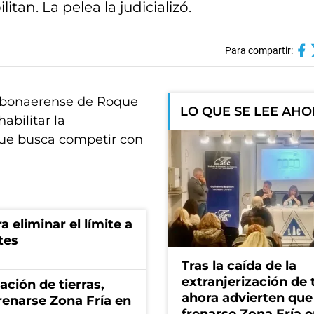
itan. La pelea la judicializó.
Para compartir:
d bonaerense de Roque
LO QUE SE LEE AH
abilitar la
que busca competir con
a eliminar el límite a
tes
Tras la caída de la
extranjerización de t
zación de tierras,
ahora advierten que
renarse Zona Fría en