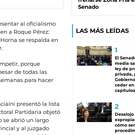
frenarse Zona Fría e
Senado
sentar al oficialismo
LAS MÁS LEÍDAS
den a Roque Pérez:
 Horna se respalda en
.
El Senad
mpetir, porque
media sa
ley de p
pesar de todas las
privada, 
 semanas para hacer
Gobierno
ceder en
capítulos
iaini presentó la lista
toral Partidaria objetó
Desalojo
 se abrió un largo
expropia
cómo ser
incial y al juzgado
procedi