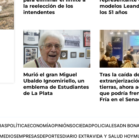
la reelección de los
modelos Leand
intendentes
los 51 años
Murió el gran Miguel
Tras la caída d
Ubaldo Ignomiriello, un
extranjerizaci
emblema de Estudiantes
tierras, ahora 
de La Plata
que podría fre
Fría en el Sen
IAS
POLÍTICA
ECONOMÍA
OPINIÓN
SOCIEDAD
POLICIALES
ADN BONA
MEDIOS
EMPRESAS
DEPORTES
DIARIO EXTRA
VIDA Y SALUD HOY
M