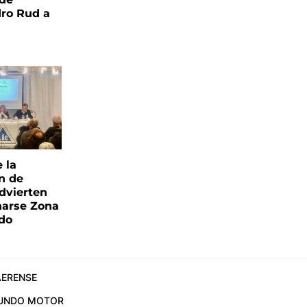
ro Rud a
e la
ón de
advierten
narse Zona
ado
ERENSE
UNDO MOTOR