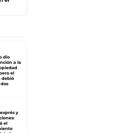
n el
o dio
nción a la
ropiedad
pero el
 debió
 dos
 exprés y
ciones:
á el
miento