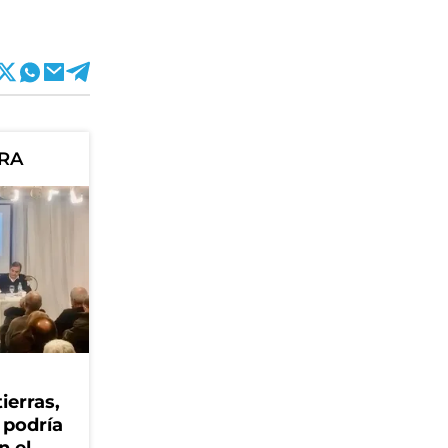
ORA
ierras,
 podría