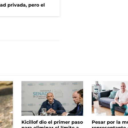
ad privada, pero el
Kicillof dio el primer paso
Pesar por la m
para eliminar el límite a
representante