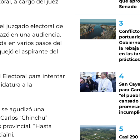
ral, a cargo del juez
que apro
Senado
el juzgado electoral de
Conflicto
hazó en una audiencia.
portuario
ida en varios pasos del
Gobierno 
la rebaja
quejó el aspirante del
en las tar
prácticos
 Electoral para intentar
idatura a la
San Caye
para Gar
"el puebl
cansado
promesa
o se agudizó una
incumpli
n Carlos “Chinchu”
 provincial. “Hasta
iaini.
Casi 290 