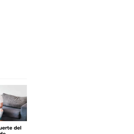
uerte del
 de