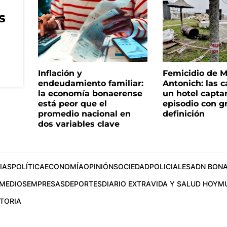
s
Inflación y
Femicidio de M
endeudamiento familiar:
Antonich: las 
la economía bonaerense
un hotel capta
está peor que el
episodio con g
promedio nacional en
definición
dos variables clave
IAS
POLÍTICA
ECONOMÍA
OPINIÓN
SOCIEDAD
POLICIALES
ADN BONA
MEDIOS
EMPRESAS
DEPORTES
DIARIO EXTRA
VIDA Y SALUD HOY
M
STORIA