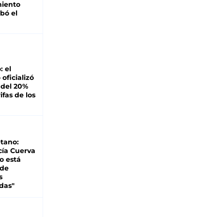
miento
bó el
: el
oficializó
 del 20%
ifas de los
tano:
cía Cuerva
o está
 de
s
das"