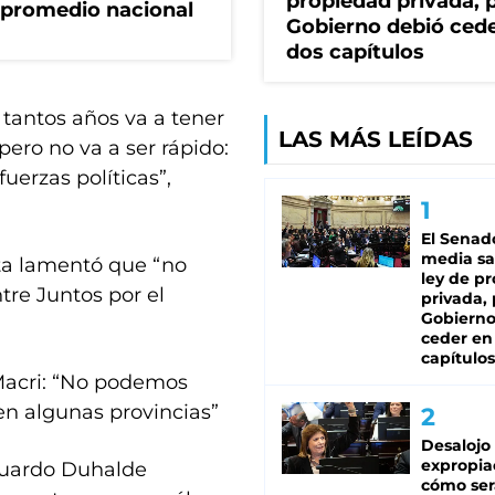
propiedad privada, p
 promedio nacional
Gobierno debió ced
dos capítulos
 tantos años va a tener
LAS MÁS LEÍDAS
pero no va a ser rápido:
uerzas políticas”,
El Senad
media sa
sta lamentó que “no
ley de p
tre Juntos por el
privada, 
Gobierno
ceder en
capítulos
 Macri: “No podemos
en algunas provincias”
Desalojo
expropia
Eduardo Duhalde
cómo ser