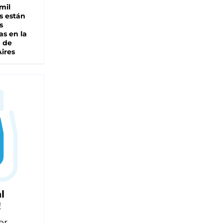
mil
s están
s
as en la
a de
ires
l
!
er,