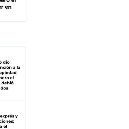
ero el
er en
o dio
nción a la
ropiedad
pero el
 debió
 dos
 exprés y
ciones:
á el