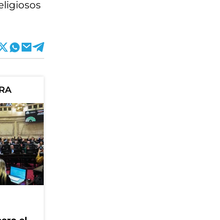
eligiosos
ORA