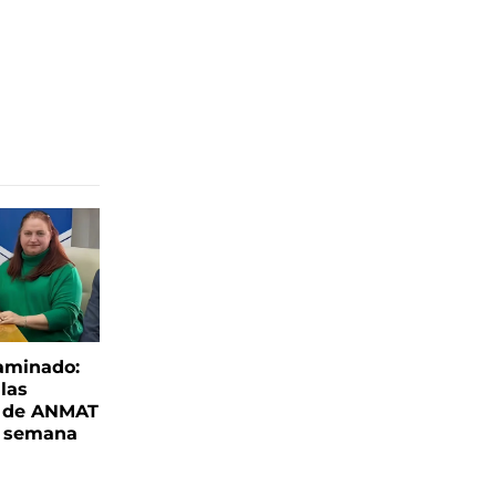
aminado:
las
s de ANMAT
a semana