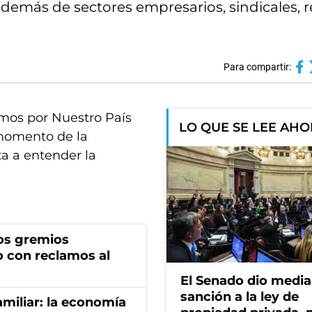
además de sectores empresarios, sindicales, r
Para compartir:
mos por Nuestro País
LO QUE SE LEE AH
momento de la
ta a entender la
os gremios
 con reclamos al
El Senado dio media
sanción a la ley de
miliar: la economía