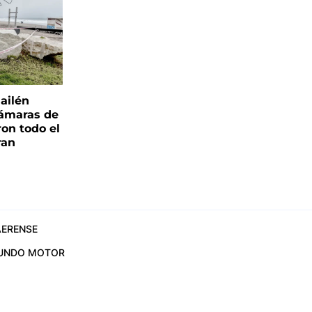
ailén
cámaras de
ron todo el
ran
ERENSE
UNDO MOTOR