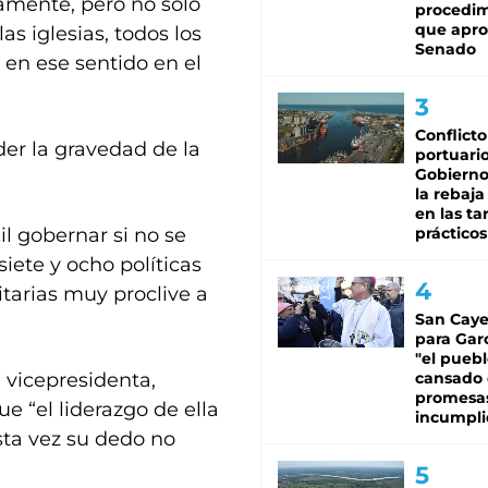
amente, pero no sólo
procedi
que apro
as iglesias, todos los
Senado
 en ese sentido en el
Conflicto
der la gravedad de la
portuario
Gobierno 
la rebaja
en las tar
il gobernar si no se
prácticos
iete y ocho políticas
itarias muy proclive a
San Caye
para Gar
"el puebl
a vicepresidenta,
cansado
promesa
e “el liderazgo de ella
incumpli
sta vez su dedo no